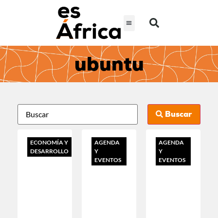
ubuntu
Buscar
ECONOMÍA Y
AGENDA
AGENDA
DESARROLLO
Y
Y
EVENTOS
EVENTOS