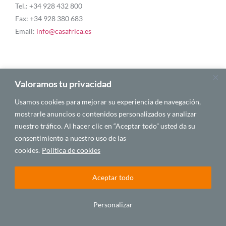
Tel.: +34 928 432 800
Fax: +34 928 380 683
Email:
info@casafrica.es
Blog
Valoramos tu privacidad
Usamos cookies para mejorar su experiencia de navegación,
Quiénes somos
mostrarle anuncios o contenidos personalizados y analizar
nuestro tráfico. Al hacer clic en “Aceptar todo” usted da su
Autores
consentimiento a nuestro uso de las
Español
cookies.
Política de cookies
Aceptar todo
© 2025 CASA ÁFRICA
Personalizar
Español