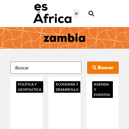
zambia
Buscar
POLÍTICA Y
ECONOMÍA Y
AGENDA
GEOPOLÍTICA
DESARROLLO
Y
EVENTOS