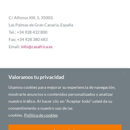
C/ Alfonso XIII, 5. 35003.
Las Palmas de Gran Canaria. España
Tel.: +34 928 432 800
Fax: +34 928 380 683
Email:
info@casafrica.es
Blog
Valoramos tu privacidad
Usamos cookies para mejorar su experiencia de navegación,
About Us
mostrarle anuncios o contenidos personalizados y analizar
nuestro tráfico. Al hacer clic en “Aceptar todo” usted da su
Personalities
consentimiento a nuestro uso de las
English
cookies.
Política de cookies