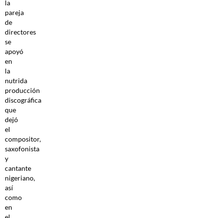
la
pareja
de
directores
se
apoyó
en
la
nutrida
producción
discográfica
que
dejó
el
compositor,
saxofonista
y
cantante
nigeriano,
así
como
en
el