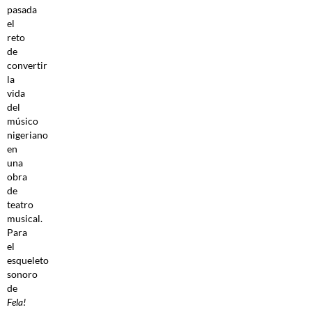
pasada
el
reto
de
convertir
la
vida
del
músico
nigeriano
en
una
obra
de
teatro
musical.
Para
el
esqueleto
sonoro
de
Fela!