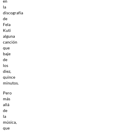
en
la
discografía
de
Fela
Kuti
alguna
canción
que
baje
de
los
diez,
quince
minutos.
Pero
más
allá
de
la
música,
que