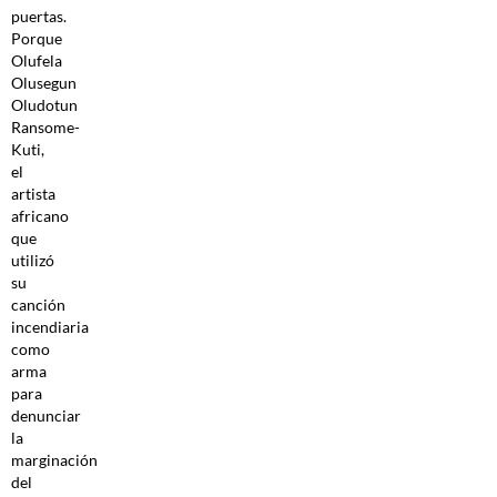
puertas.
Porque
Olufela
Olusegun
Oludotun
Ransome-
Kuti,
el
artista
africano
que
utilizó
su
canción
incendiaria
como
arma
para
denunciar
la
marginación
del