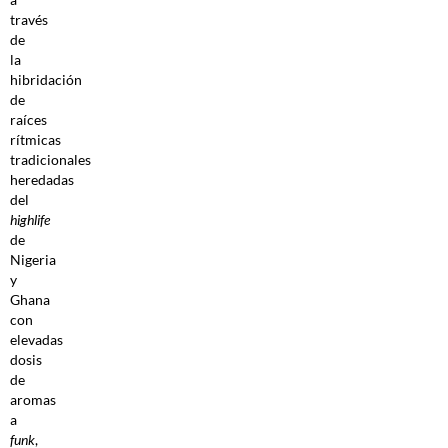
través
de
la
hibridación
de
raíces
rítmicas
tradicionales
heredadas
del
highlife
de
Nigeria
y
Ghana
con
elevadas
dosis
de
aromas
a
funk
,