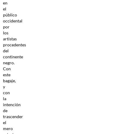
en
el
público
occidental
por
los
artistas
procedentes
del
continente
negro.
Con
este
bagaje,
y
con
la
intención
de
trascender
el
mero