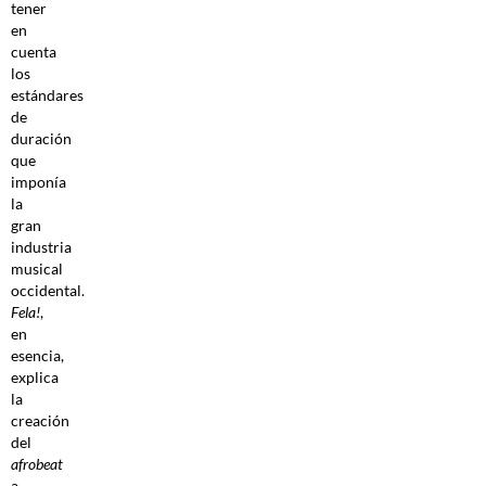
tener
en
cuenta
los
estándares
de
duración
que
imponía
la
gran
industria
musical
occidental.
Fela!
,
en
esencia,
explica
la
creación
del
afrobeat
a