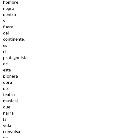
hombre
negro
dentro
y
fuera
del
continente,
es
el
protagonista
de
esta
pionera
obra
de
teatro
musical
que
narra
la
vida
convulsa
de