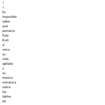
1
4
Es
imposible
saber
qué
pensaría
Fela
Kuti
si
viera
su
vida
agitada
y
su
música
volcánica
sobre
las
tablas
de