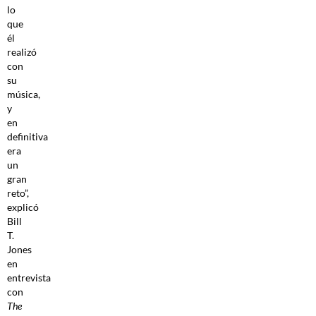
lo
que
él
realizó
con
su
música,
y
en
definitiva
era
un
gran
reto”,
explicó
Bill
T.
Jones
en
entrevista
con
The