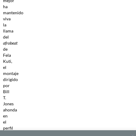
mejor
ha
mantenido
viva
la
llama
del
afrobeat
de
Fela
Kuti,
el
montaje
dirigido
por
Bill
T.
Jones
ahonda
en
el
perfil
político