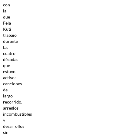
con
la
que
Fela
Kuti
trabajó
durante
las
cuatro
décadas
que
estuvo
activo:
canciones
de
largo
recorrido,
arreglos
incombustibles
y
desarrollos
sin