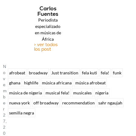
Carlos
Fuentes
Periodista
especializado
en músicas de
África
> ver todos
los post
N
O
afrobeat
broadway
Just transition
fela kuti
fela!
funk
V
ghana
highlife
música africana
música afrobeat
E
M
música de nigeria
musical fela!
musicales
nigeria
B
nueva york
off broadway
recommendation
sahr ngaujah
E
R
semilla negra
2
7,
2
0