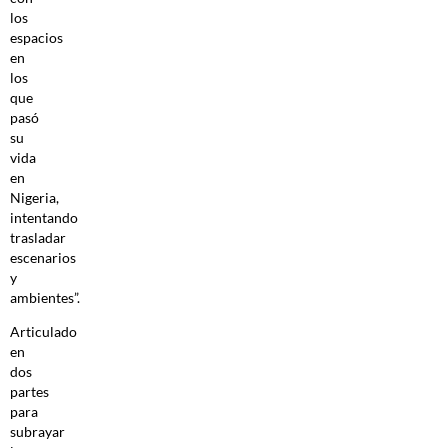
los
espacios
en
los
que
pasó
su
vida
en
Nigeria,
intentando
trasladar
escenarios
y
ambientes”.
Articulado
en
dos
partes
para
subrayar