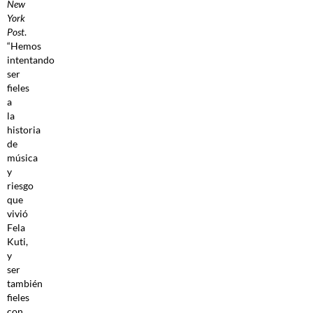
New
York
Post
.
“Hemos
intentando
ser
fieles
a
la
historia
de
música
y
riesgo
que
vivió
Fela
Kuti,
y
ser
también
fieles
con