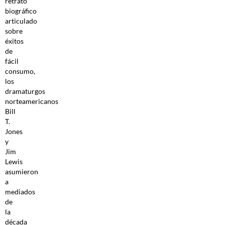
retrato
biográfico
articulado
sobre
éxitos
de
fácil
consumo,
los
dramaturgos
norteamericanos
Bill
T.
Jones
y
Jim
Lewis
asumieron
a
mediados
de
la
década