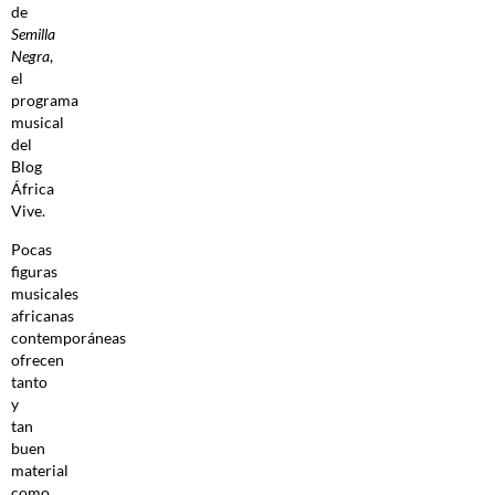
de
Semilla
Negra
,
el
programa
musical
del
Blog
África
Vive.
Pocas
figuras
musicales
africanas
contemporáneas
ofrecen
tanto
y
tan
buen
material
como