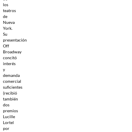
los
teatros
de
Nueva
York.
Su
presentación
Off
Broadway
concitó
interés
y
demanda
comercial
suficientes
(recibió
también
dos
premios
Lucille
Lortel
por