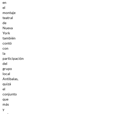
en
el
montaje
teatral
de
Nueva
York
también
contó
con
la
participación
del
grupo
local
Antibalas,
quizá
el
conjunto
que
más
y