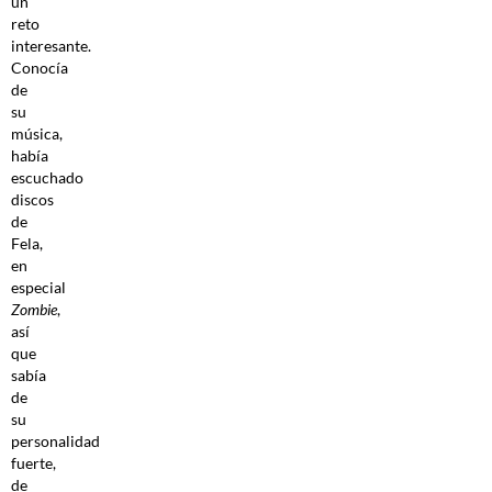
un
reto
interesante.
Conocía
de
su
música,
había
escuchado
discos
de
Fela,
en
especial
Zombie
,
así
que
sabía
de
su
personalidad
fuerte,
de