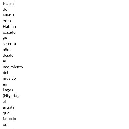
teatral
de
Nueva
York.
Habían
pasado
ya
setenta
años
desde
el
nacimiento
del
músico
en
Lagos
(Nigeria),
el
artista
que
falleció
por