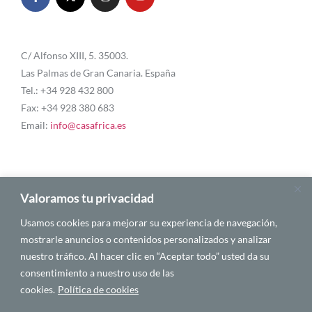
C/ Alfonso XIII, 5. 35003.
Las Palmas de Gran Canaria. España
Tel.: +34 928 432 800
Fax: +34 928 380 683
Email:
info@casafrica.es
Blog
Valoramos tu privacidad
Usamos cookies para mejorar su experiencia de navegación,
About Us
mostrarle anuncios o contenidos personalizados y analizar
nuestro tráfico. Al hacer clic en “Aceptar todo” usted da su
Personalities
consentimiento a nuestro uso de las
English
cookies.
Política de cookies