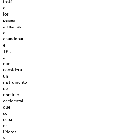
instó
a
los
países
africanos
a
abandonar
el
TPI,
al
que
considera
un
instrumento
de
dominio
occidental
que
se
ceba
en
líderes
y