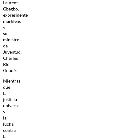
Laurent
Gbagbo,
expresidente
marfileño,
y
su
ministro
de
Juventud,
Charles
Blé
Goudé.
Mientras
que
la
justicia
universal
y
la
lucha
contra
la