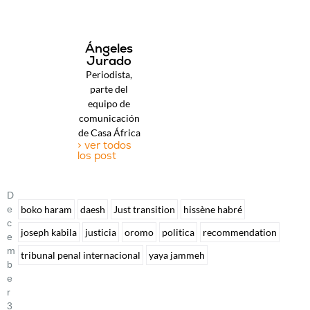
Ángeles
Jurado
Periodista,
parte del
equipo de
comunicación
de Casa África
> ver todos
los post
D
E
boko haram
daesh
Just transition
hissène habré
C
joseph kabila
justicia
oromo
politica
recommendation
E
M
tribunal penal internacional
yaya jammeh
B
E
R
3