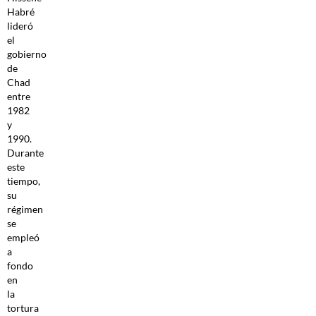
Habré
lideró
el
gobierno
de
Chad
entre
1982
y
1990.
Durante
este
tiempo,
su
régimen
se
empleó
a
fondo
en
la
tortura