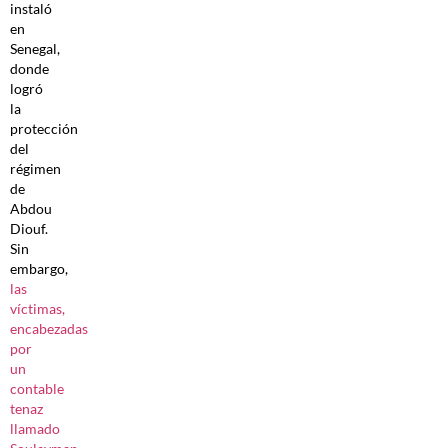
instaló
en
Senegal,
donde
logró
la
protección
del
régimen
de
Abdou
Diouf.
Sin
embargo,
las
víctimas,
encabezadas
por
un
contable
tenaz
llamado