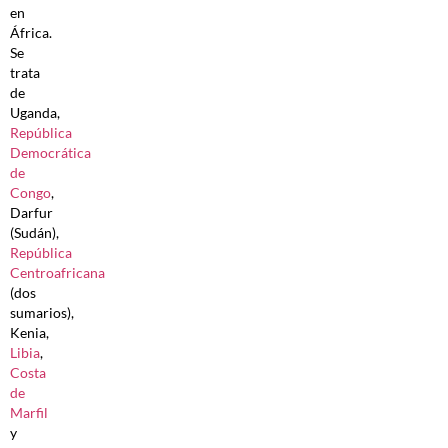
en
África.
Se
trata
de
Uganda,
República
Democrática
de
Congo
,
Darfur
(Sudán),
República
Centroafricana
(dos
sumarios),
Kenia,
Libia
,
Costa
de
Marfil
y