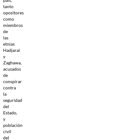
país,
tanto
opositores
como
miembros
de
las
etnias
Hadjarai
y
Zaghawa,
acusados
de
conspirar
contra
la
seguridad
del
Estado,
y
población
civil
del