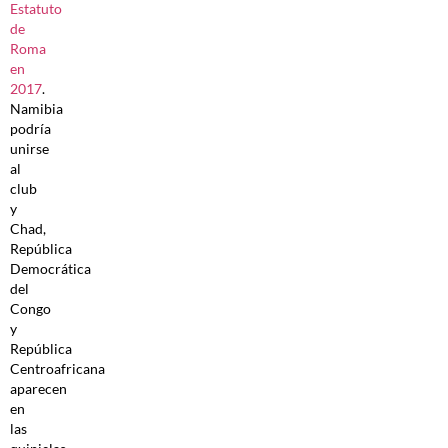
Estatuto
de
Roma
en
2017
.
Namibia
podría
unirse
al
club
y
Chad,
República
Democrática
del
Congo
y
República
Centroafricana
aparecen
en
las