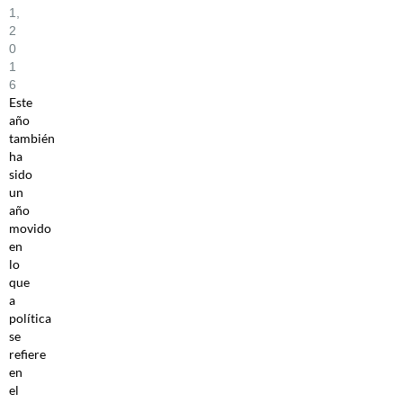
1,
2
0
1
6
Este
año
también
ha
sido
un
año
movido
en
lo
que
a
política
se
refiere
en
el