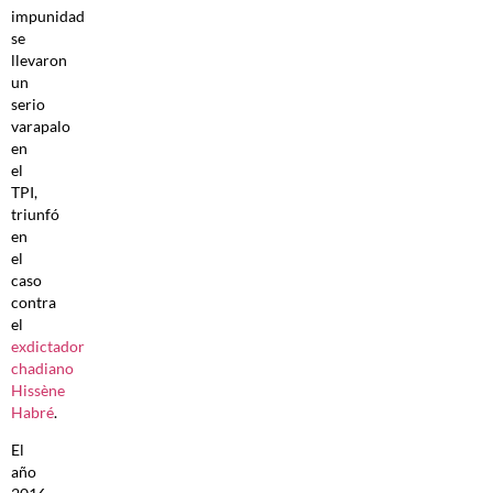
impunidad
se
llevaron
un
serio
varapalo
en
el
TPI,
triunfó
en
el
caso
contra
el
exdictador
chadiano
Hissène
Habré
.
El
año