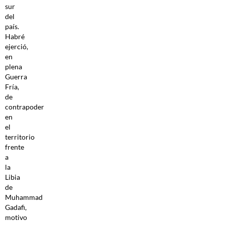
sur
del
país.
Habré
ejerció,
en
plena
Guerra
Fría,
de
contrapoder
en
el
territorio
frente
a
la
Libia
de
Muhammad
Gadafi,
motivo