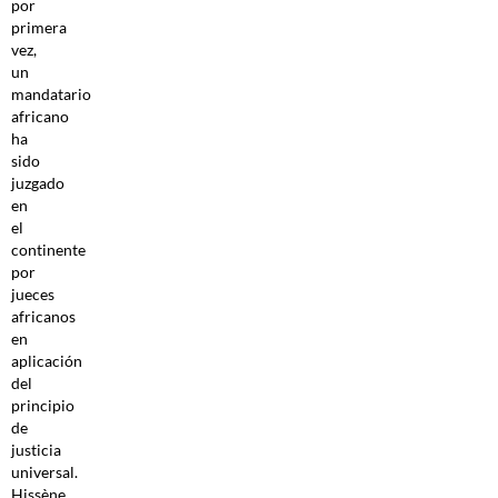
por
primera
vez,
un
mandatario
africano
ha
sido
juzgado
en
el
continente
por
jueces
africanos
en
aplicación
del
principio
de
justicia
universal.
Hissène