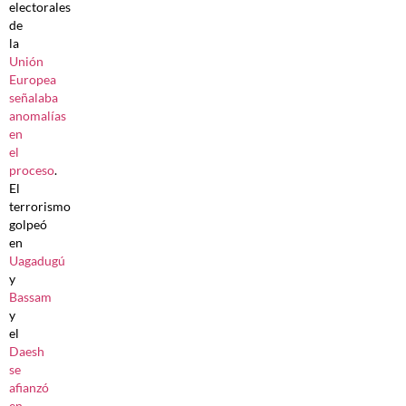
electorales
de
la
Unión
Europea
señalaba
anomalías
en
el
proceso
.
El
terrorismo
golpeó
en
Uagadugú
y
Bassam
y
el
Daesh
se
afianzó
en