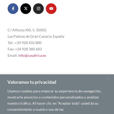
C/ Alfonso XIII, 5. 35003.
Las Palmas de Gran Canaria. España
Tel.: +34 928 432 800
Fax: +34 928 380 683
Email:
info@casafrica.es
Blog
Valoramos tu privacidad
Usamos cookies para mejorar su experiencia de navegación,
About Us
mostrarle anuncios o contenidos personalizados y analizar
nuestro tráfico. Al hacer clic en “Aceptar todo” usted da su
Personalities
consentimiento a nuestro uso de las