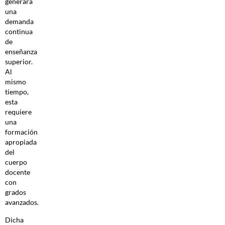
generará
una
demanda
continua
de
enseñanza
superior.
Al
mismo
tiempo,
esta
requiere
una
formación
apropiada
del
cuerpo
docente
con
grados
avanzados.
Dicha