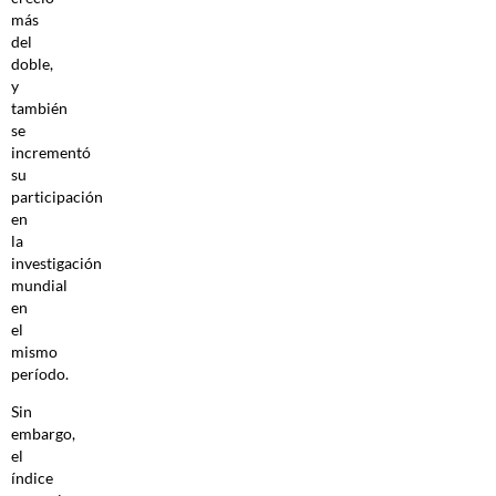
más
del
doble,
y
también
se
incrementó
su
participación
en
la
investigación
mundial
en
el
mismo
período.
Sin
embargo,
el
índice