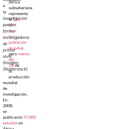
África
a
subsahariana
la
representa
investigación
el
13,5
pueden
%
formar
de
la
investigadores
población
de
mundial
,
primer
pero
menos
nivel
del
(Imagen:
1%
de
Shutterstock)
la
producción
mundial
de
investigación.
En
2008,
se
publicaron
27.000
estudios
en
África,