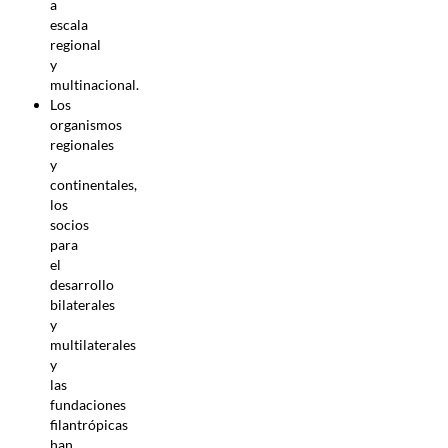
a
escala
regional
y
multinacional.
Los
organismos
regionales
y
continentales,
los
socios
para
el
desarrollo
bilaterales
y
multilaterales
y
las
fundaciones
filantrópicas
han