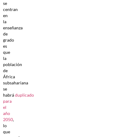
se
centran
en
la
enseñanza
de
grado
es
que
la
población
de
África
subsahariana
se
habrá
duplicado
para
el
año
2050
,
lo
que