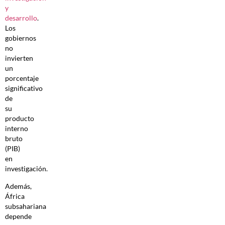
y
desarrollo
.
Los
gobiernos
no
invierten
un
porcentaje
significativo
de
su
producto
interno
bruto
(PIB)
en
investigación.
Además,
África
subsahariana
depende