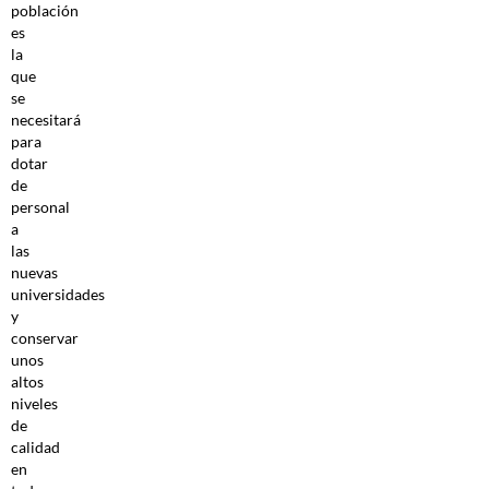
población
es
la
que
se
necesitará
para
dotar
de
personal
a
las
nuevas
universidades
y
conservar
unos
altos
niveles
de
calidad
en