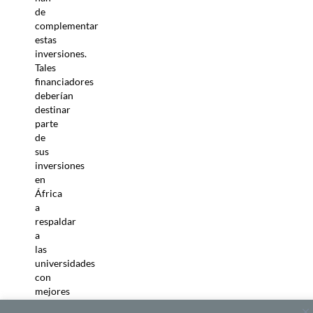
de
complementar
estas
inversiones.
Tales
financiadores
deberían
destinar
parte
de
sus
inversiones
en
África
a
respaldar
a
las
universidades
con
mejores
resultados