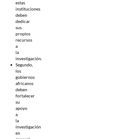
estas
instituciones
deben
dedicar
sus
propios
recursos
a
la
investigación.
Segundo,
los
gobiernos
africanos
deben
fortalecer
su
apoyo
a
la
investigación
en