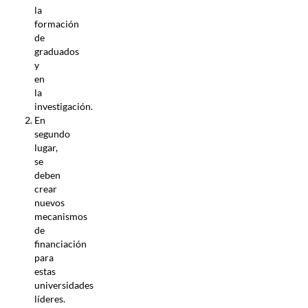
la
formación
de
graduados
y
en
la
investigación.
En
segundo
lugar,
se
deben
crear
nuevos
mecanismos
de
financiación
para
estas
universidades
líderes.