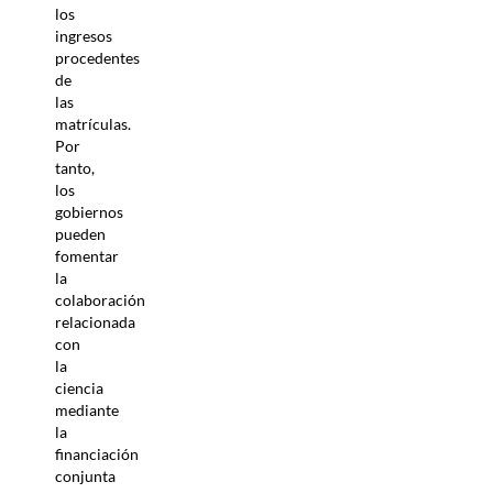
los
ingresos
procedentes
de
las
matrículas.
Por
tanto,
los
gobiernos
pueden
fomentar
la
colaboración
relacionada
con
la
ciencia
mediante
la
financiación
conjunta