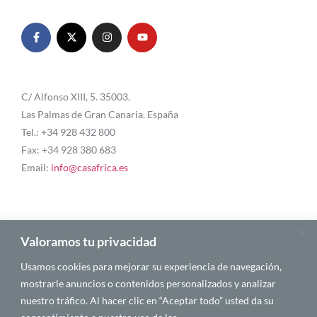
C/ Alfonso XIII, 5. 35003.
Las Palmas de Gran Canaria. España
Tel.: +34 928 432 800
Fax: +34 928 380 683
Email:
info@casafrica.es
Blog
Valoramos tu privacidad
Usamos cookies para mejorar su experiencia de navegación,
About Us
mostrarle anuncios o contenidos personalizados y analizar
nuestro tráfico. Al hacer clic en “Aceptar todo” usted da su
Personalities