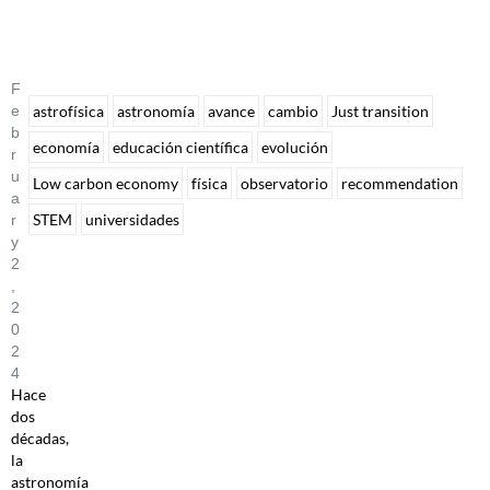
F
E
astrofísica
astronomía
avance
cambio
Just transition
B
economía
educación científica
evolución
R
U
Low carbon economy
física
observatorio
recommendation
A
STEM
universidades
R
Y
2
,
2
0
2
4
Hace
dos
décadas,
la
astronomía