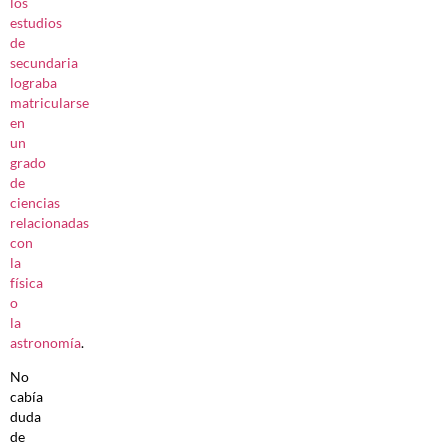
los
estudios
de
secundaria
lograba
matricularse
en
un
grado
de
ciencias
relacionadas
con
la
física
o
la
astronomía
.
No
cabía
duda
de