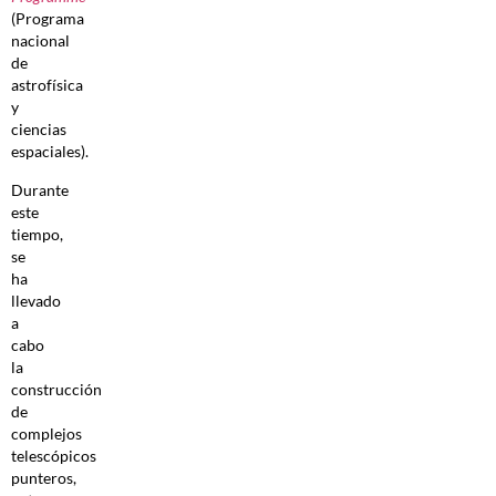
(Programa
nacional
de
astrofísica
y
ciencias
espaciales).
Durante
este
tiempo,
se
ha
llevado
a
cabo
la
construcción
de
complejos
telescópicos
punteros,