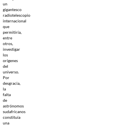
un
gigantesco
radiotelescopio
internacional
que
permitiría,
entre
otros,
investigar
los
orígenes
del
universo.
Por
desgracia,
la
falta
de
astrónomos
sudafricanos
constituía
una