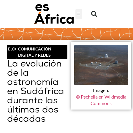
COMUNICACIÓN
BLOG
DIGITAL Y REDES
La evolución
de la
astronomía
en Sudáfrica
Imagen:
© Pschella en Wikimedia
durante las
Commons
últimas dos
décadas