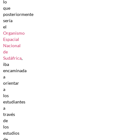
lo
que
posteriormente
sería
el
Organismo
Espacial
Nacional
de
Sudáfrica
,
iba
encaminada
a
orientar
a
los
estudiantes
a
través
de
los
estudios
de