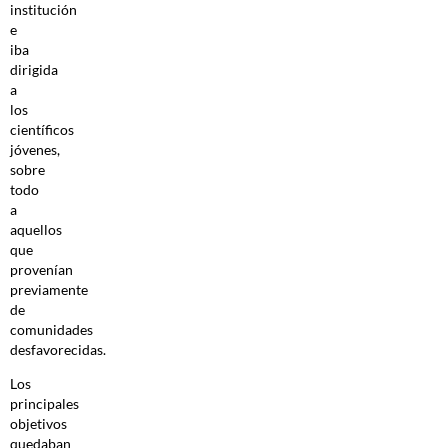
institución
e
iba
dirigida
a
los
científicos
jóvenes,
sobre
todo
a
aquellos
que
provenían
previamente
de
comunidades
desfavorecidas.
Los
principales
objetivos
quedaban