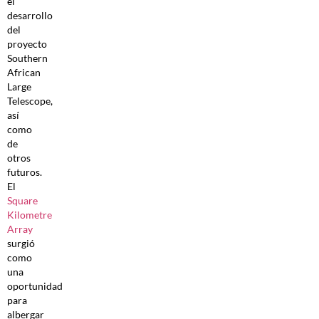
el
desarrollo
del
proyecto
Southern
African
Large
Telescope,
así
como
de
otros
futuros.
El
Square
Kilometre
Array
surgió
como
una
oportunidad
para
albergar