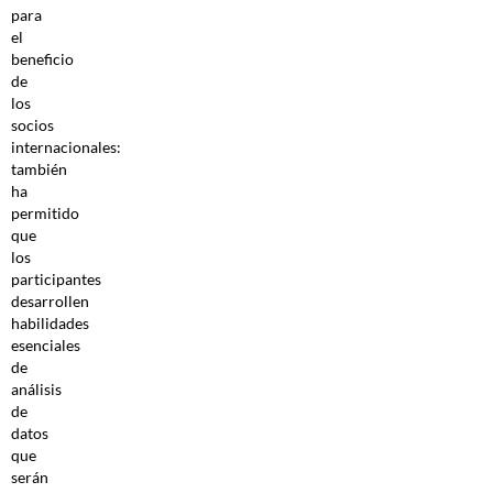
para
el
beneficio
de
los
socios
internacionales:
también
ha
permitido
que
los
participantes
desarrollen
habilidades
esenciales
de
análisis
de
datos
que
serán