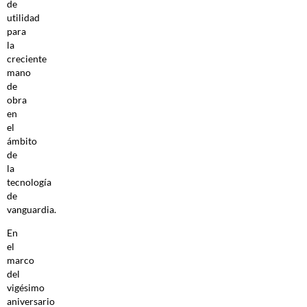
de
utilidad
para
la
creciente
mano
de
obra
en
el
ámbito
de
la
tecnología
de
vanguardia.
En
el
marco
del
vigésimo
aniversario