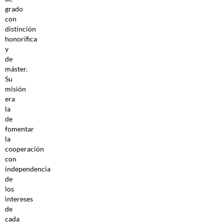
grado
con
distinción
honorífica
y
de
máster.
Su
misión
era
la
de
fomentar
la
cooperación
con
independencia
de
los
intereses
de
cada