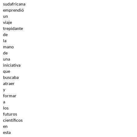
sudafricana
emprendió
un
viaje
trepidante
de
la
mano
de
una
iniciativa
que
buscaba
atraer
y
formar
a
los
futuros
científicos
en
esta