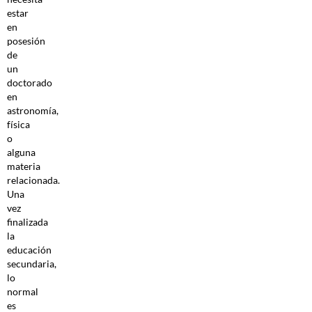
estar
en
posesión
de
un
doctorado
en
astronomía,
física
o
alguna
materia
relacionada.
Una
vez
finalizada
la
educación
secundaria,
lo
normal
es