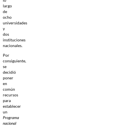
lo
largo
de
ocho
universidades
y
dos
instituciones
nacionales.
Por
consiguiente,
se
decidió
poner
en
común
recursos
para
establecer
un
Programa
nacional