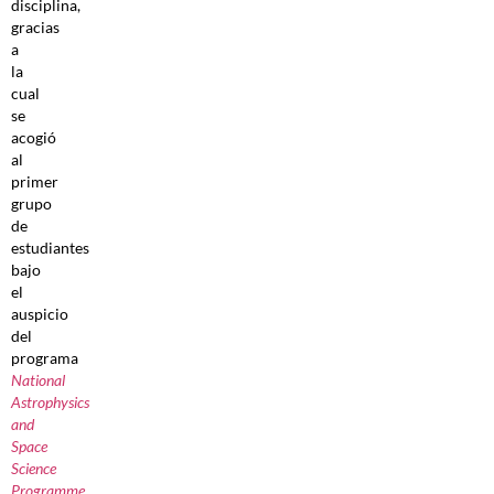
disciplina,
gracias
a
la
cual
se
acogió
al
primer
grupo
de
estudiantes
bajo
el
auspicio
del
programa
National
Astrophysics
and
Space
Science
Programme