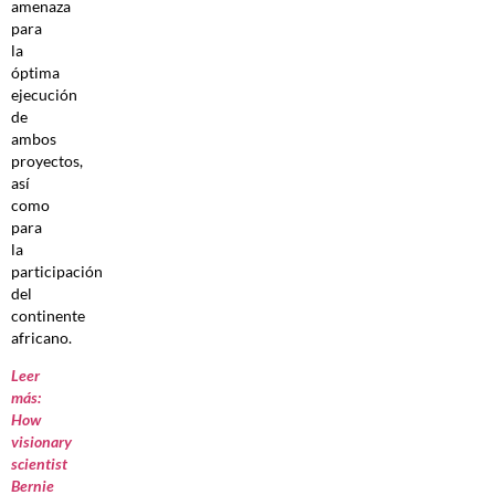
amenaza
para
la
óptima
ejecución
de
ambos
proyectos,
así
como
para
la
participación
del
continente
africano.
Leer
más:
How
visionary
scientist
Bernie