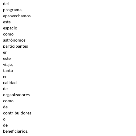
del
programa,
aprovechamos
este
espacio
como
astrónomos
participantes
en
este
viaje,
tanto
en
calidad
de
organizadores
como
de
contribuidores
o
de
beneficiarios,