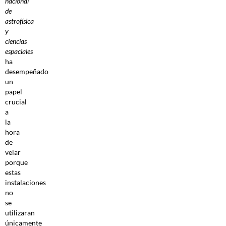
nacional
de
astrofísica
y
ciencias
espaciales
ha
desempeñado
un
papel
crucial
a
la
hora
de
velar
porque
estas
instalaciones
no
se
utilizaran
únicamente