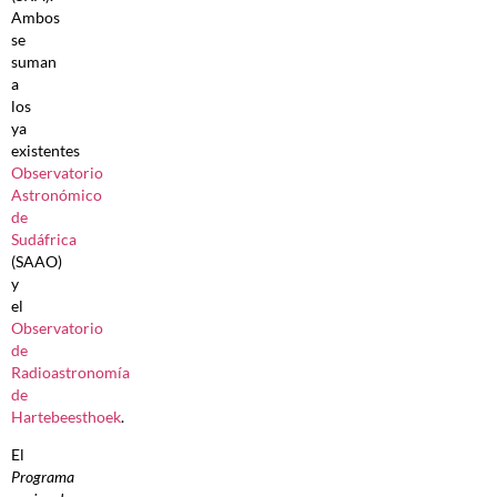
Ambos
se
suman
a
los
ya
existentes
Observatorio
Astronómico
de
Sudáfrica
(SAAO)
y
el
Observatorio
de
Radioastronomía
de
Hartebeesthoek
.
El
Programa