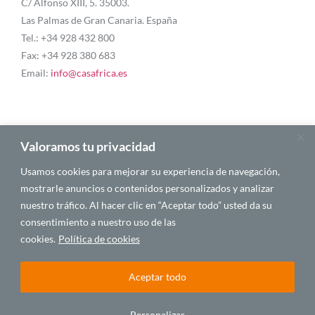
C/ Alfonso XIII, 5. 35003.
Las Palmas de Gran Canaria. España
Tel.: +34 928 432 800
Fax: +34 928 380 683
Email:
info@casafrica.es
Blog
Valoramos tu privacidad
Usamos cookies para mejorar su experiencia de navegación,
About Us
mostrarle anuncios o contenidos personalizados y analizar
nuestro tráfico. Al hacer clic en “Aceptar todo” usted da su
Personalities
consentimiento a nuestro uso de las
English
cookies.
Política de cookies
Aceptar todo
© 2025 CASA ÁFRICA
Personalizar