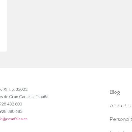
o XIII, 5. 35003.
Blog
as de Gran Canaria. España
 928 432 800
About Us
 928 380 683
fo@casafrica.es
Personalit