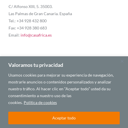
C/ Alfonso XIII, 5. 35003.
Las Palmas de Gran Canaria. España
Tel.: +34 928 432 800
Fax: +34 928 380 683
Email:
info@casafrica.es
Blog
Valoramos tu privacidad
Usamos cookies para mejorar su experiencia de navegación,
About Us
mostrarle anuncios o contenidos personalizados y analizar
nuestro tráfico. Al hacer clic en “Aceptar todo” usted da su
Personalities
consentimiento a nuestro uso de las
English
cookies.
Política de cookies
Aceptar todo
© 2025 CASA ÁFRICA