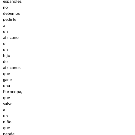
españoles,
no
debemos
pedirle
a
un
africano
o
un
hijo
de
africanos
que
gane
una
Eurocopa,
que
salve
a
un
niño
que
pende