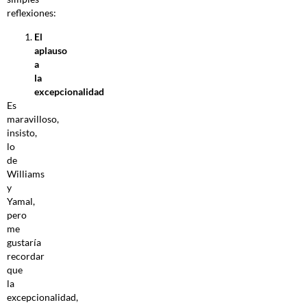
reflexiones:
El
aplauso
a
la
excepcionalidad
Es
maravilloso,
insisto,
lo
de
Williams
y
Yamal,
pero
me
gustaría
recordar
que
la
excepcionalidad,