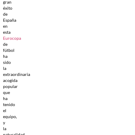
gran
éxito
de
España
en
esta
Eurocopa
de
fútbol
ha
sido
la
extraordinaria
acogida
popular
que
ha
tenido
el
equipo,
y
la
naturalidad