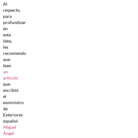
Al
respecto,
para
profundizar
en
esta
idea,
les
recomiendo
que
lean
un
artículo
que
escribió
el
exministro
de
Exteriores
español
Miguel
Ángel