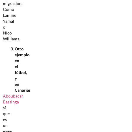
migración.
Como
Lamine
Yamal
o
Nico
Williams.
Otro
ejemplo
en
el
fútbol,
y
en
Canarias
Aboubacar
Bassinga
sí
que
es
un
mena