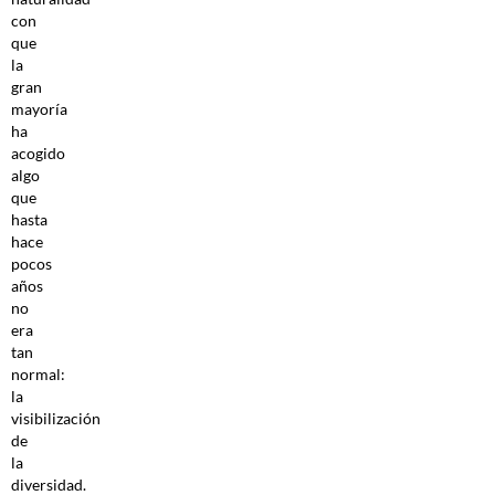
con
que
la
gran
mayoría
ha
acogido
algo
que
hasta
hace
pocos
años
no
era
tan
normal:
la
visibilización
de
la
diversidad.