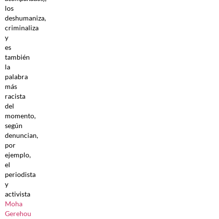
los
deshumaniza,
criminaliza
y
es
también
la
palabra
más
racista
del
momento,
según
denuncian,
por
ejemplo,
el
periodista
y
activista
Moha
Gerehou