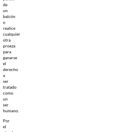
de
un
balcón
o
realice
cualquier
otra
proeza
para
ganarse
el
derecho
a
ser
tratado
como
un
ser
humano.
Por
el