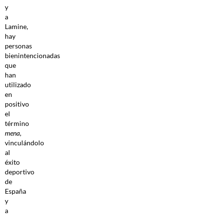
y
a
Lamine,
hay
personas
bienintencionadas
que
han
utilizado
en
positivo
el
término
mena
,
vinculándolo
al
éxito
deportivo
de
España
y
a