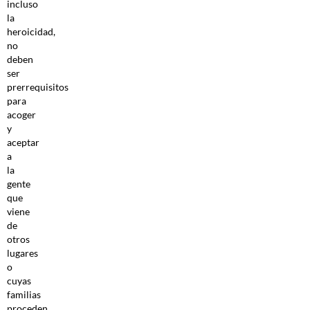
incluso
la
heroicidad,
no
deben
ser
prerrequisitos
para
acoger
y
aceptar
a
la
gente
que
viene
de
otros
lugares
o
cuyas
familias
proceden