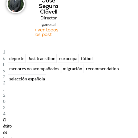
José
Segura
Clavell
Director
general
> ver todos
los post
J
U
deporte
Just transition
eurocopa
fútbol
L
menores no acompañados
migración
recommendation
Y
2
selección española
2
,
2
0
2
4
El
éxito
de