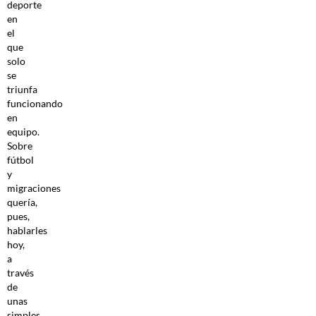
deporte
en
el
que
solo
se
triunfa
funcionando
en
equipo.
Sobre
fútbol
y
migraciones
quería,
pues,
hablarles
hoy,
a
través
de
unas
simples