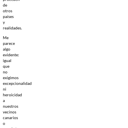
de
otros
países
y
realidades.
Me
parece
algo
evidente:
igual
que
no
exigimos
excepcionalidad
ni
heroicidad
a
nuestros
vecinos
canarios
o