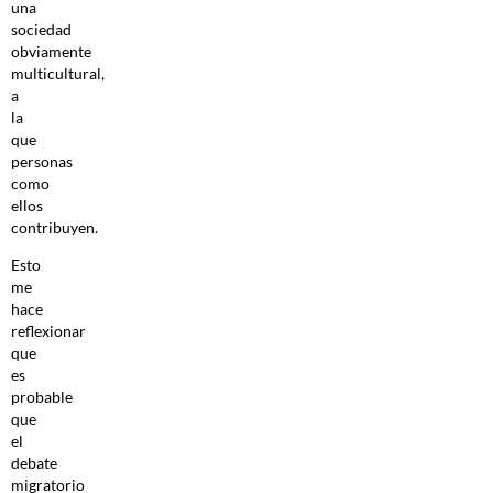
una
sociedad
obviamente
multicultural,
a
la
que
personas
como
ellos
contribuyen.
Esto
me
hace
reflexionar
que
es
probable
que
el
debate
migratorio