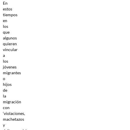
En
estos
tiempos
en
los
que
algunos
quieren
vincular
a
los
jóvenes
migrantes
o
hijos
de
la
migración
con
‘violaciones,
machetazos
y