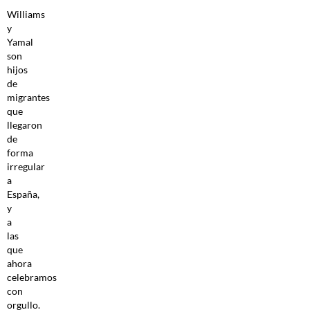
Williams
y
Yamal
son
hijos
de
migrantes
que
llegaron
de
forma
irregular
a
España,
y
a
las
que
ahora
celebramos
con
orgullo.