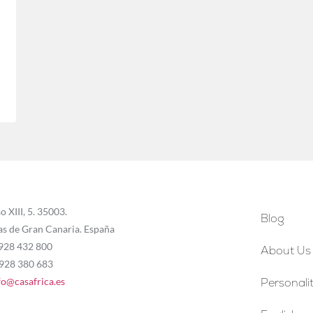
o XIII, 5. 35003.
Blog
as de Gran Canaria. España
 928 432 800
About Us
 928 380 683
fo@casafrica.es
Personalit