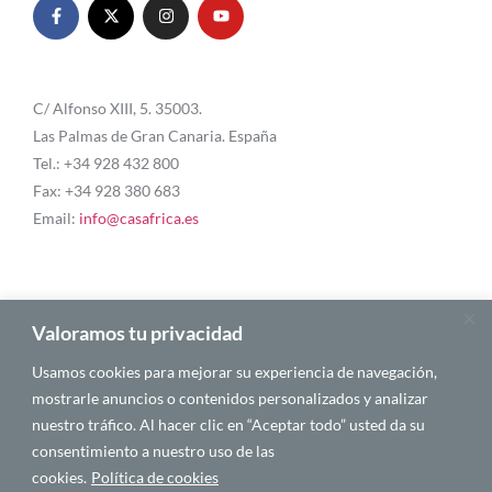
C/ Alfonso XIII, 5. 35003.
Las Palmas de Gran Canaria. España
Tel.: +34 928 432 800
Fax: +34 928 380 683
Email:
info@casafrica.es
Blog
Valoramos tu privacidad
Usamos cookies para mejorar su experiencia de navegación,
About Us
mostrarle anuncios o contenidos personalizados y analizar
nuestro tráfico. Al hacer clic en “Aceptar todo” usted da su
Personalities
consentimiento a nuestro uso de las
English
cookies.
Política de cookies