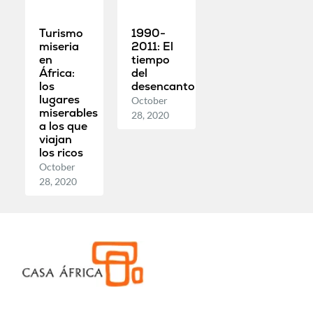
Turismo
1990-
miseria
2011: El
en
tiempo
África:
del
los
desencanto
lugares
October
miserables
28, 2020
a los que
viajan
los ricos
October
28, 2020