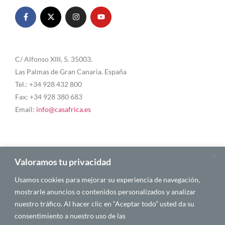
C/ Alfonso XIII, 5. 35003.
Las Palmas de Gran Canaria. España
Tel.: +34 928 432 800
Fax: +34 928 380 683
Email:
info@casafrica.es
Blog
Valoramos tu privacidad
Usamos cookies para mejorar su experiencia de navegación,
About Us
mostrarle anuncios o contenidos personalizados y analizar
nuestro tráfico. Al hacer clic en “Aceptar todo” usted da su
Personalities
consentimiento a nuestro uso de las