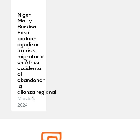
Níger,
Mali y
Burkina
Faso
podrían
agudizar
la crisis
migratoria
en África
occidental
al
abandonar
la
alianza regional
March 6,
2024