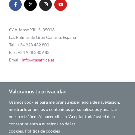
C/ Alfonso XIII, 5. 35003.
Las Palmas de Gran Canaria. España
Tel.: +34 928 432 800
Fax: +34 928 380 683
Email:
info@casafrica.es
Blog
Valoramos tu privacidad
Usamos cookies para mejorar su experiencia de navegación,
About Us
mostrarle anuncios o contenidos personalizados y analizar
nuestro tráfico. Al hacer clic en “Aceptar todo” usted da su
Personalities
consentimiento a nuestro uso de las
English
cookies.
Política de cookies