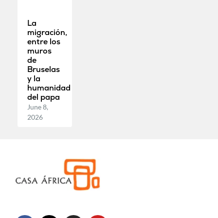
La
migración,
entre los
muros
de
Bruselas
y la
humanidad
del papa
June 8,
2026