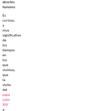
derechos
humanos
Es
curioso,
y
muy
significativo
de
los
tiempos
en
los
que
vivimos,
que
la
visita
del
papa
León
XIV
a