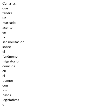
Canarias,
que
tendrá
un
marcado
acento
en
la
sensibilización
sobre
el
fenómeno
migratorio,
coincida
en
el
tiempo
con
los
pasos
legislativos
y