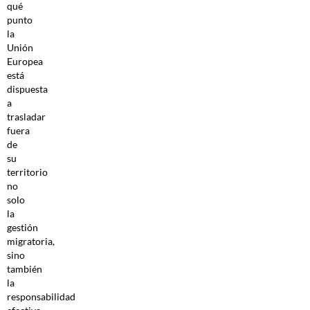
qué
punto
la
Unión
Europea
está
dispuesta
a
trasladar
fuera
de
su
territorio
no
solo
la
gestión
migratoria,
sino
también
la
responsabilidad