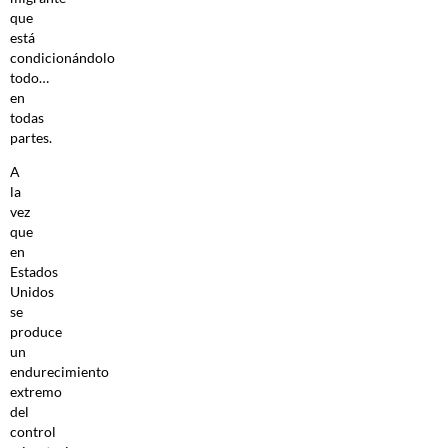
que
está
condicionándolo
todo…
en
todas
partes.
A
la
vez
que
en
Estados
Unidos
se
produce
un
endurecimiento
extremo
del
control