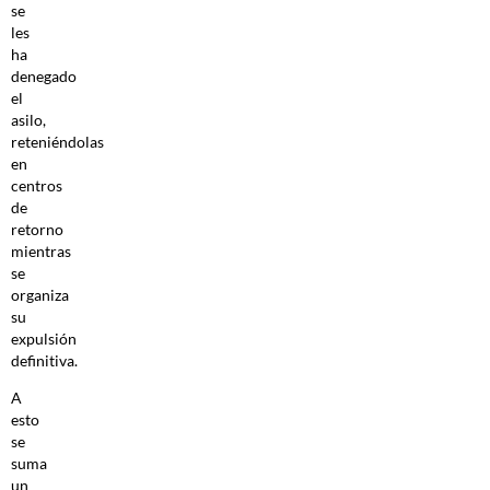
se
les
ha
denegado
el
asilo,
reteniéndolas
en
centros
de
retorno
mientras
se
organiza
su
expulsión
definitiva.
A
esto
se
suma
un