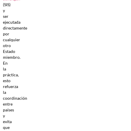
(SIS)
y
ser
ejecutada
directamente
por
cualquier
otro
Estado
miembro.
En
la
práctica,
esto
refuerza
la
coordinación
entre
países
y
evita
que