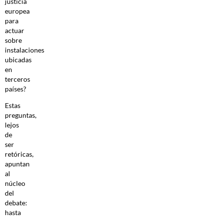
justicia
europea
para
actuar
sobre
instalaciones
ubicadas
en
terceros
países?
Estas
preguntas,
lejos
de
ser
retóricas,
apuntan
al
núcleo
del
debate:
hasta