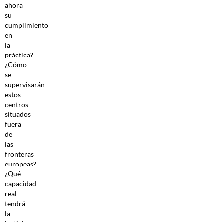
ahora
su
cumplimiento
en
la
práctica?
¿Cómo
se
supervisarán
estos
centros
situados
fuera
de
las
fronteras
europeas?
¿Qué
capacidad
real
tendrá
la