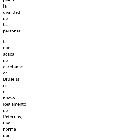
la
dignidad
de
las
personas.
Lo
que
acaba
de
aprobarse
en
Bruselas
es
el
nuevo
Reglamento
de
Retornos,
una
norma
que