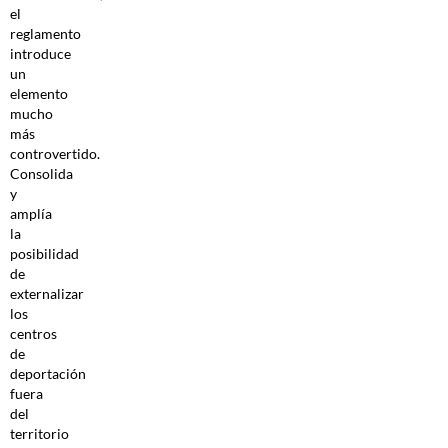
el
reglamento
introduce
un
elemento
mucho
más
controvertido.
Consolida
y
amplía
la
posibilidad
de
externalizar
los
centros
de
deportación
fuera
del
territorio