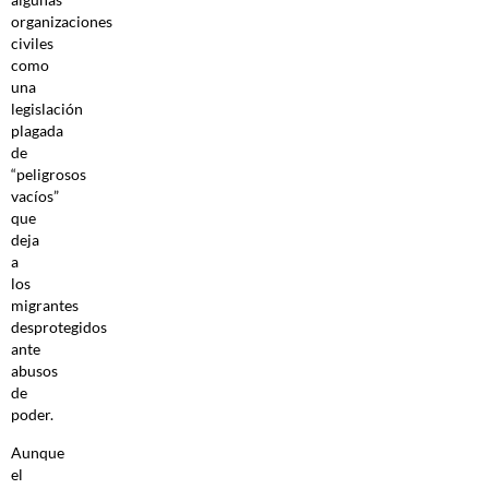
organizaciones
civiles
como
una
legislación
plagada
de
“peligrosos
vacíos”
que
deja
a
los
migrantes
desprotegidos
ante
abusos
de
poder.
Aunque
el