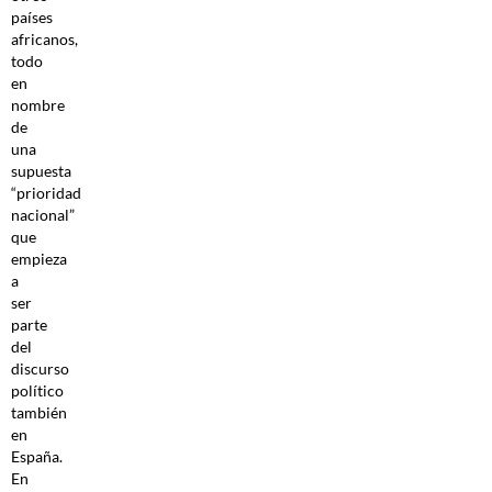
países
africanos,
todo
en
nombre
de
una
supuesta
“prioridad
nacional”
que
empieza
a
ser
parte
del
discurso
político
también
en
España.
En