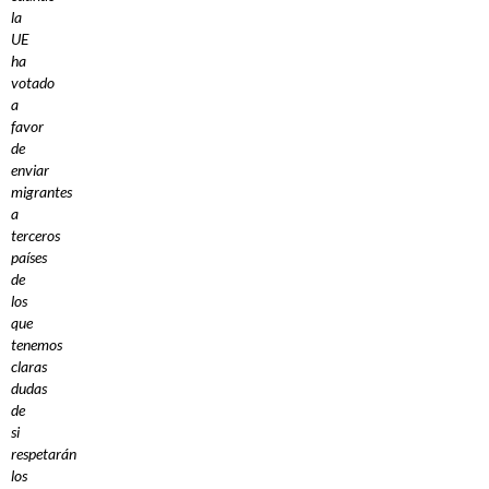
la
UE
ha
votado
a
favor
de
enviar
migrantes
a
terceros
países
de
los
que
tenemos
claras
dudas
de
si
respetarán
los