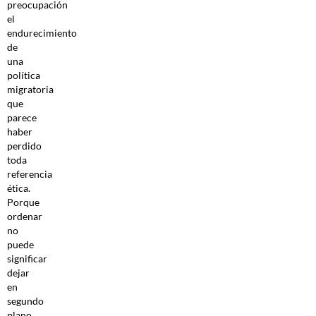
preocupación
el
endurecimiento
de
una
política
migratoria
que
parece
haber
perdido
toda
referencia
ética.
Porque
ordenar
no
puede
significar
dejar
en
segundo
plano