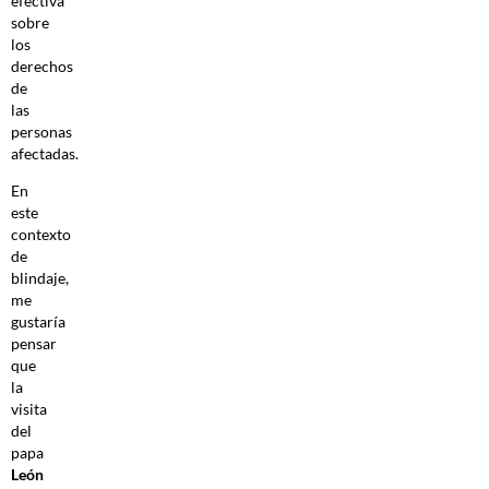
efectiva
sobre
los
derechos
de
las
personas
afectadas.
En
este
contexto
de
blindaje,
me
gustaría
pensar
que
la
visita
del
papa
León