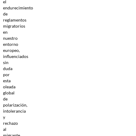
el
endurecimiento
de
reglamentos
migratorios
en
nuestro
entorno
europeo,
influenciados
sin
duda
por
esta
oleada
global
de
polarización,
intolerancia
y
rechazo
al
migrante