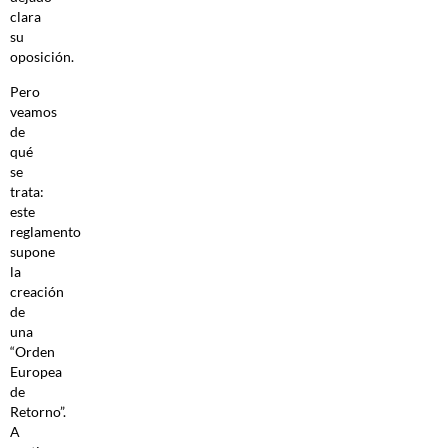
clara
su
oposición.
Pero
veamos
de
qué
se
trata:
este
reglamento
supone
la
creación
de
una
“Orden
Europea
de
Retorno”.
A