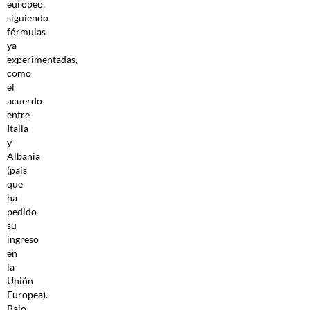
europeo,
siguiendo
fórmulas
ya
experimentadas,
como
el
acuerdo
entre
Italia
y
Albania
(país
que
ha
pedido
su
ingreso
en
la
Unión
Europea).
Bajo