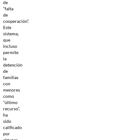
de
“falta
de
cooperación”.
Este
sistema,
que
incluso
permite
la
detención
de
familias
con
menores
como
“último
recurso”,
ha
sido
calificado
por
algunas