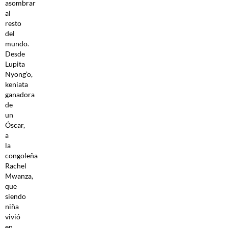
asombrar
al
resto
del
mundo.
Desde
Lupita
Nyong’o,
keniata
ganadora
de
un
Óscar,
a
la
congoleña
Rachel
Mwanza,
que
siendo
niña
vivió
en