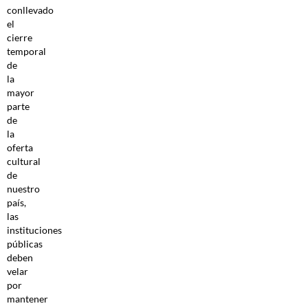
conllevado
el
cierre
temporal
de
la
mayor
parte
de
la
oferta
cultural
de
nuestro
país,
las
instituciones
públicas
deben
velar
por
mantener