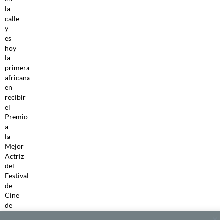
la
calle
y
es
hoy
la
primera
africana
en
recibir
el
Premio
a
la
Mejor
Actriz
del
Festival
de
Cine
de
Berlín,