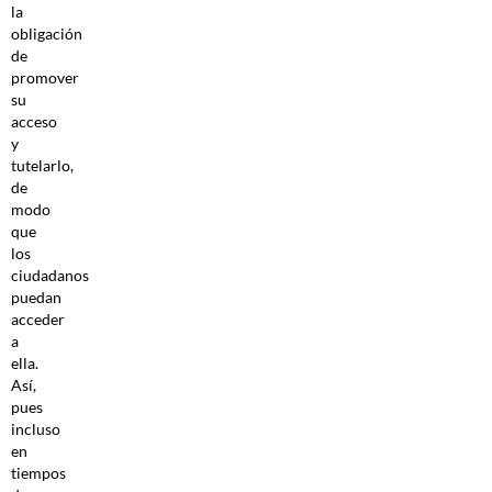
la
obligación
de
promover
su
acceso
y
tutelarlo,
de
modo
que
los
ciudadanos
puedan
acceder
a
ella.
Así,
pues
incluso
en
tiempos