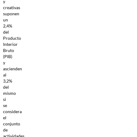
y
creativas
suponen
un
2,4%
del
Producto
Interior
Bruto
(PIB)
y
ascienden
al
3,2%
del
mismo
si
se
considera
el
conjunto
de
actividades