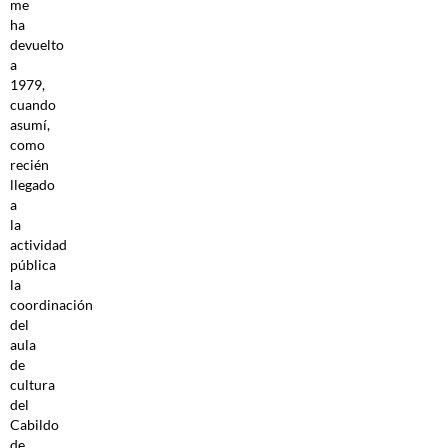
me
ha
devuelto
a
1979,
cuando
asumí,
como
recién
llegado
a
la
actividad
pública
la
coordinación
del
aula
de
cultura
del
Cabildo
de