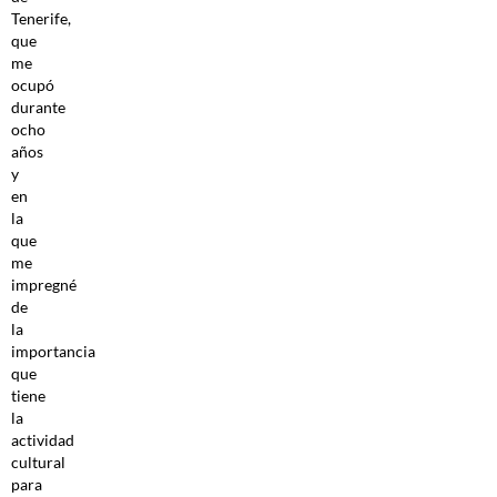
Tenerife,
que
me
ocupó
durante
ocho
años
y
en
la
que
me
impregné
de
la
importancia
que
tiene
la
actividad
cultural
para