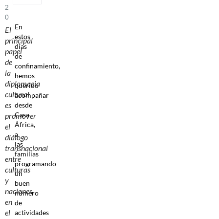
2
0
En
El
estos
principal
días
papel
de
de
confinamiento,
la
hemos
diplomacia
querido
cultural
acompañar
es
desde
Casa
promover
África,
el
a
diálogo
las
transnacional
familias
entre
programando
culturas
un
y
buen
naciones,
número
en
de
el
actividades