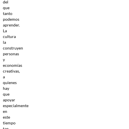
del
que
tanto
podemos
aprender.
La
cultura
la
construyen
personas
y
economías
creativas,
a
quienes
hay
que
apoyar
especialmente
en
este
tiempo
tan