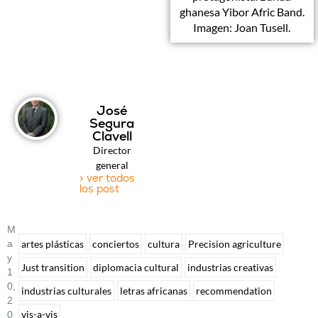
ghanesa Yibor Afric Band.
Imagen: Joan Tusell.
José
Segura
Clavell
Director
general
> ver todos
los post
M
A
artes plásticas
conciertos
cultura
Precision agriculture
Y
Just transition
diplomacia cultural
industrias creativas
1
0,
industrias culturales
letras africanas
recommendation
2
vis-a-vis
0