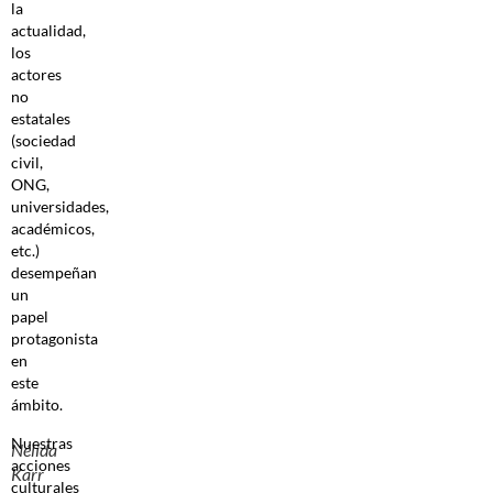
la
actualidad,
los
actores
no
estatales
(sociedad
civil,
ONG,
universidades,
académicos,
etc.)
desempeñan
un
papel
protagonista
en
este
ámbito.
Nuestras
Nélida
acciones
Karr
culturales