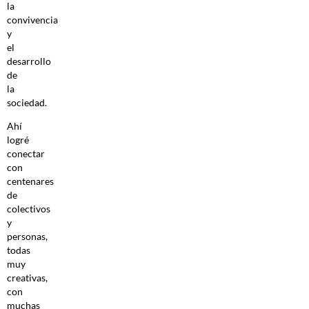
la
convivencia
y
el
desarrollo
de
la
sociedad.
Ahí
logré
conectar
con
centenares
de
colectivos
y
personas,
todas
muy
creativas,
con
muchas