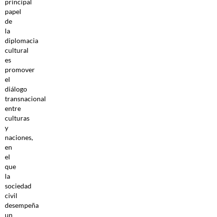
principal
papel
de
la
diplomacia
cultural
es
promover
el
diálogo
transnacional
entre
culturas
y
naciones,
en
el
que
la
sociedad
civil
desempeña
un