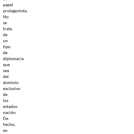
papel
protagonista.
No
se
trata
de
un
tipo
de
diplomacia
que
sea
del
dominio
exclusivo
de
los
estados-
nación.
De
hecho,
en