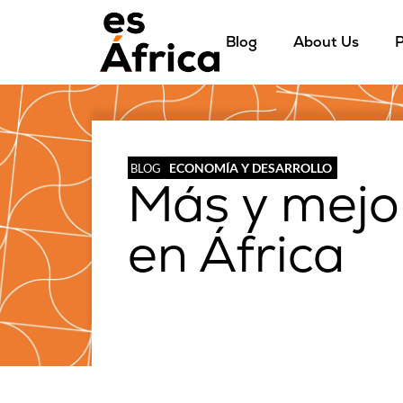
Blog
About Us
P
ECONOMÍA Y DESARROLLO
BLOG
Más y mejo
en África