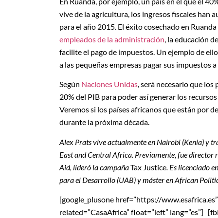
En Ruanda, por ejemplo, un país en el que el 40%
vive de la agricultura, los ingresos fiscales h
para el año 2015. El éxito cosechado en Ruanda s
empleados de la administración
, la educación de
facilite el pago de impuestos. Un ejemplo de ell
a las pequeñas empresas pagar sus impuestos a t
Según
Naciones Unidas
, será necesario que los
20% del PIB para poder así generar los recursos 
Veremos si los países africanos que están por d
durante la próxima década.
Alex Prats vive actualmente en Nairobi (Kenia) y t
East and Central Africa. Previamente, fue director
Aid, lideró la campaña
Tax Justice
. Es licenciado 
para el Desarrollo (UAB) y máster en African Politi
[google_plusone href=”https://www.esafrica.es” si
related=”CasaAfrica” float=”left” lang=”es”] [f