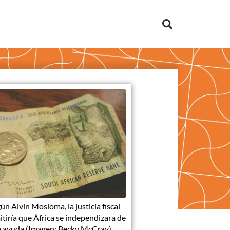
ún Alvin Mosioma, la justicia fiscal
tiría que África se independizara de
a ayuda (Imagen: Becky McCray).