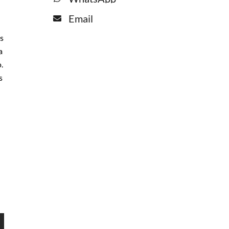
Email
os
a
.
s