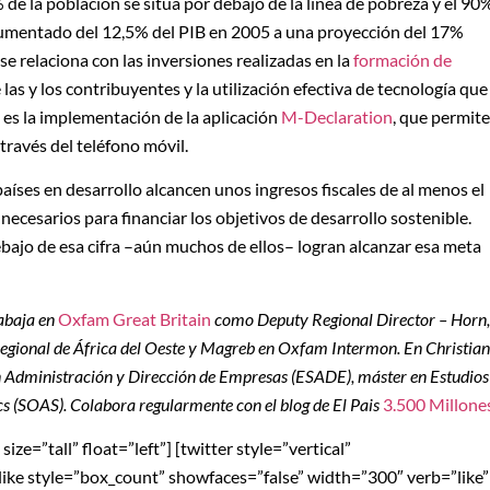
 de la población se sitúa por debajo de la línea de pobreza y el 90
an aumentado del 12,5% del PIB en 2005 a una proyección del 17%
e relaciona con las inversiones realizadas en la
formación de
 las y los contribuyentes y la utilización efectiva de tecnología que
o es la implementación de la aplicación
M-Declaration
, que permite
ravés del teléfono móvil.
 países en desarrollo alcancen unos ingresos fiscales de al menos el
necesarios para financiar los objetivos de desarrollo sostenible.
ebajo de esa cifra –aún muchos de ellos– logran alcanzar esa meta
rabaja en
Oxfam Great Britain
como Deputy Regional Director – Horn,
 regional de África del Oeste y Magreb en Oxfam Intermon. En Christian
en Administración y Dirección de Empresas (ESADE), máster en Estudios
cs (SOAS). Colabora regularmente con el blog de El Pais
3.500 Millone
ze=”tall” float=”left”] [twitter style=”vertical”
blike style=”box_count” showfaces=”false” width=”300″ verb=”like”