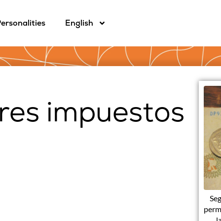
ersonalities
English
res impuestos
Seg
permi
l