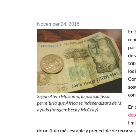
November 24, 2015
En 
rep
paí
de 
tri
los
Cóm
sos
con
Según Alvin Mosioma, la justicia fiscal
permitiría que África se independizara de la
En 
ayuda (Imagen: Becky McCray)
dep
lim
de un flujo más estable y predecible de recursos,