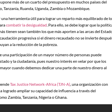
 supone más de un cuarto del presupuesto en muchos países del
so, Tanzania, Ruanda, Uganda, Zambia o Mozambique.
er una herramienta útil para lograr un reparto más equilibrado de l
para
combatir la desigualdad
. Para ello, se debe lograr que la polític
más tienen sean también los que más aporten a las arcas del Estado
ecaudación progresiva si el dinero recaudado no se invierte despué
buyan a la reducción de la pobreza.
nere una participación de un mayor número de personas puede
 Estado y la ciudadanía, pues nuestro interés en velar por que los
s mayor cuando debemos dedicar una parte de nuestro dinero al
fiende
Tax Justice Network-Africa (TJN-A)
, una organización con
a logrado ampliar su capacidad de influencia a través del
como Zambia, Tanzania, Nigeria o Ghana.