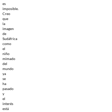
es
imposible.
Creo
que
la
imagen
de
Sudáfrica
como
el
niño
mimado
del
mundo
ya
se
ha
pasado
y
el
interés
está