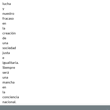
lucha
y
nuestro
fracaso
en
la
creación
de
una
sociedad
justa
e
igualitaria.
Siempre
será
una
mancha
en
la
conciencia
nacional.
Tal