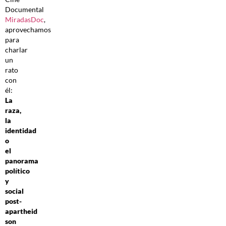
Documental
MiradasDoc
,
aprovechamos
para
charlar
un
rato
con
él:
La
raza,
la
identidad
o
el
panorama
político
y
social
post-
apartheid
son