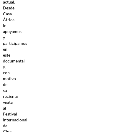
actual.
Desde
Casa
África
le
apoyamos
y
participamos
en
este
documental
y,
con
motivo
de
su
reciente
visita
al
Festival
Internacional
de
Cine