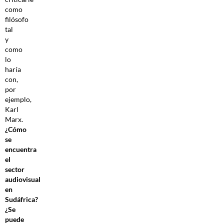
como
filósofo
tal
y
como
lo
haría
con,
por
ejemplo,
Karl
Marx.
¿Cómo
se
encuentra
el
sector
audiovisual
en
Sudáfrica?
¿Se
puede