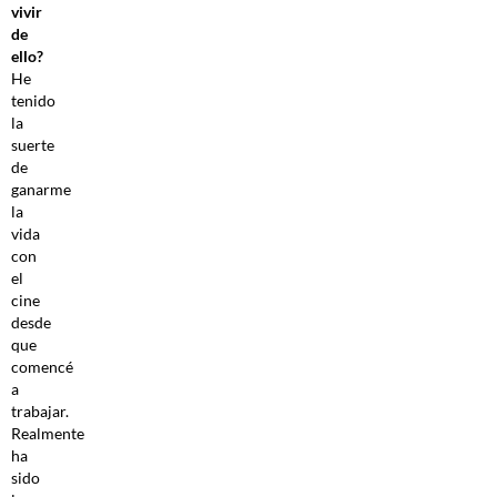
vivir
de
ello?
He
tenido
la
suerte
de
ganarme
la
vida
con
el
cine
desde
que
comencé
a
trabajar.
Realmente
ha
sido