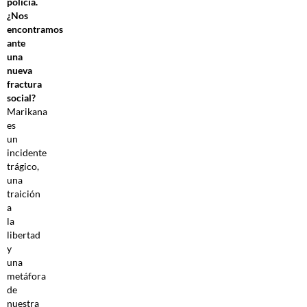
policía.
¿Nos
encontramos
ante
una
nueva
fractura
social?
Marikana
es
un
incidente
trágico,
una
traición
a
la
libertad
y
una
metáfora
de
nuestra