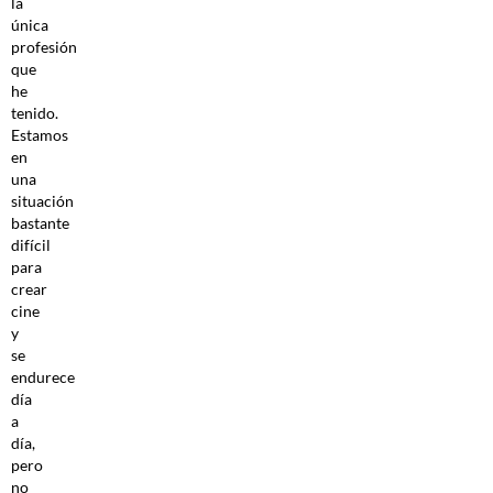
la
única
profesión
que
he
tenido.
Estamos
en
una
situación
bastante
difícil
para
crear
cine
y
se
endurece
día
a
día,
pero
no