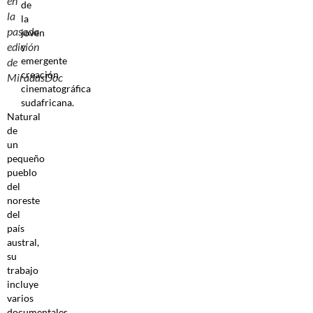
en
de
la
la
pasada
joven
edición
y
emergente
de
creación
MiradasDoc
cinematográfica
sudafricana.
Natural
de
un
pequeño
pueblo
del
noreste
del
país
austral,
su
trabajo
incluye
varios
documentales