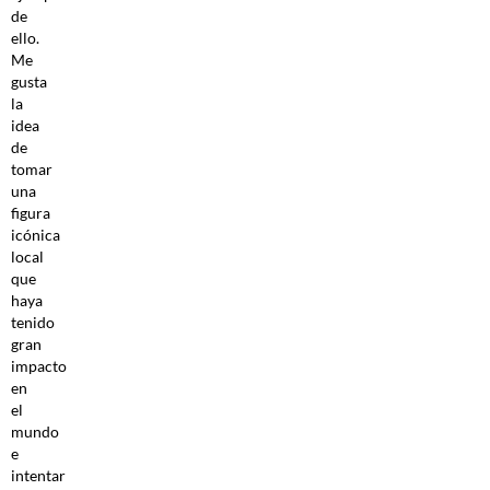
de
ello.
Me
gusta
la
idea
de
tomar
una
figura
icónica
local
que
haya
tenido
gran
impacto
en
el
mundo
e
intentar