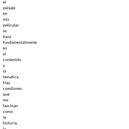
el
paisaje
en
mis
películas
se
basa
fundamentalmente
en
el
contenido
y
la
temática.
Hay
cuestiones
que
me
fascinan
como
la
historia,
la