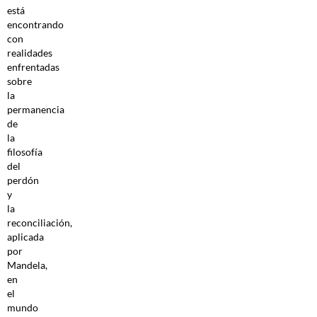
está
encontrando
con
realidades
enfrentadas
sobre
la
permanencia
de
la
filosofía
del
perdón
y
la
reconciliación,
aplicada
por
Mandela,
en
el
mundo