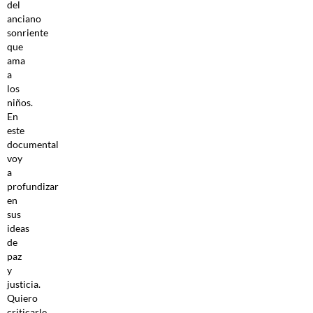
del
anciano
sonriente
que
ama
a
los
niños.
En
este
documental
voy
a
profundizar
en
sus
ideas
de
paz
y
justicia.
Quiero
criticarle