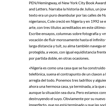
PEN/Hemingway, el New York City Book Award fo
and Letters. Narraba la historia de Julius, un j
texto era un puro deambular por las calles de N
nigerianos, Cole creció en Nigeria y en 1992 se e
arte, con tres títulos acreditados en este últi
Escribe ensayos, columnas sobre fotografía y «m
vocación de fluir morosamente hasta el infinito 
larga distancia y tuit, su alma también navega e
protegida, a veces, con igual equidistancia fren
por partida doble, en otras ocasiones.
«Nigeria es como una casa que se ha construido p
telefónica, suena el contrapunto de un claxon a 
arregla del todo. Ponemos tres ladrillos y algui
ahora una hermosa casa, ya terminada, a la que 
aunque la situación sea dura. Pero estamos con
destruyendo el suyo. Obviamente por su nuevo p
imperfecto, que no está terminado y que las so