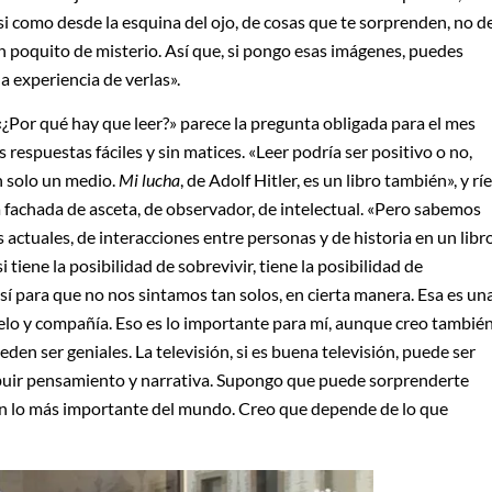
asi como desde la esquina del ojo, de cosas que te sorprenden, no d
poquito de misterio. Así que, si pongo esas imágenes, puedes
a experiencia de verlas».
. «¿Por qué hay que leer?» parece la pregunta obligada para el mes
s respuestas fáciles y sin matices. «Leer podría ser positivo o no,
on solo un medio.
Mi lucha
, de Adolf Hitler, es un libro también», y ríe
 fachada de asceta, de observador, de intelectual. «Pero sabemos
actuales, de interacciones entre personas y de historia en un libro
i tiene la posibilidad de sobrevivir, tiene la posibilidad de
í para que no nos sintamos tan solos, en cierta manera. Esa es un
uelo y compañía. Eso es lo importante para mí, aunque creo tambié
den ser geniales. La televisión, si es buena televisión, puede ser
ribuir pensamiento y narrativa. Supongo que puede sorprenderte
ean lo más importante del mundo. Creo que depende de lo que