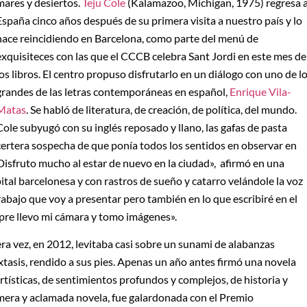
mares y desiertos.
Teju Cole
(Kalamazoo, Michigan, 1975) regresa 
España cinco años después de su primera visita a nuestro país y lo
hace reincidiendo en Barcelona, como parte del menú de
exquisiteces con las que el CCCB celebra Sant Jordi en este mes de
los libros. El centro propuso disfrutarlo en un diálogo con uno de l
grandes de las letras contemporáneas en español,
Enrique Vila-
Matas
. Se habló de literatura, de creación, de política, del mundo.
Cole subyugó con su inglés reposado y llano, las gafas de pasta
certera sospecha de que ponía todos los sentidos en observar en
«Disfruto mucho al estar de nuevo en la ciudad», afirmó en una
pital barcelonesa y con rastros de sueño y catarro velándole la voz
abajo que voy a presentar pero también en lo que escribiré en el
mpre llevo mi cámara y tomo imágenes».
ra vez, en 2012, levitaba casi sobre un sunami de alabanzas
tasis, rendido a sus pies. Apenas un año antes firmó una novela
artísticas, de sentimientos profundos y complejos, de historia y
imera y aclamada novela, fue galardonada con el Premio