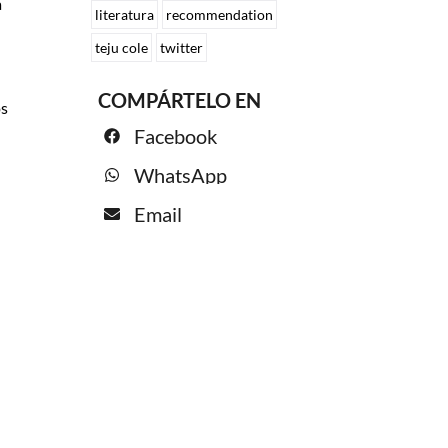
a
literatura
recommendation
teju cole
twitter
COMPÁRTELO EN
os
Facebook
WhatsApp
Email