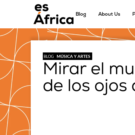
Blog
About Us
P
MÚSICA Y ARTES
BLOG
Mirar el m
de los ojos