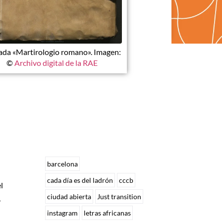
ada «Martirologio romano». Imagen:
©
Archivo digital de la RAE
barcelona
cada día es del ladrón
cccb
l
ciudad abierta
Just transition
,
instagram
letras africanas