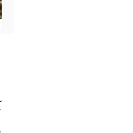
ia
,
s