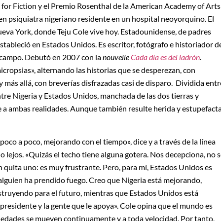
r Fiction y el Premio Rosenthal de la American Academy of Arts
oven psiquiatra nigeriano residente en un hospital neoyorquino. El
ueva York, donde Teju Cole vive hoy. Estadounidense, de padres
stableció en Estados Unidos. Es escritor, fotógrafo e historiador d
mo campo. Debutó en 2007 con la
nouvelle
Cada día es del ladrón
.
icropsias», alternando las historias que se desperezan, con
y más allá, con breverías disfrazadas casi de disparo. Dividida entr
ntre Nigeria y Estados Unidos, manchada de las dos tierras y
te a ambas realidades. Aunque también resulte herida y estupefacta
oco a poco, mejorando con el tiempo», dice y a través de la línea
lo lejos. «Quizás el techo tiene alguna gotera. Nos decepciona, no 
en quita uno: es muy frustrante. Pero, para mí, Estados Unidos es
alguien ha prendido fuego. Creo que Nigeria está mejorando,
struyendo para el futuro, mientras que Estados Unidos está
residente y la gente que le apoya». Cole opina que el mundo es
ciedades se mueven continuamente y a toda velocidad. Por tanto,