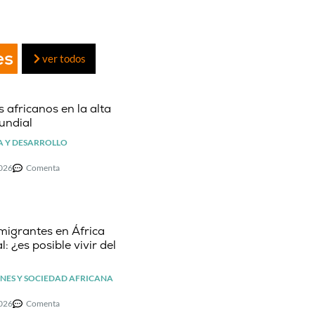
es
ver todos
 africanos en la alta
undial
 Y DESARROLLO
2026
Comenta
migrantes en África
l: ¿es posible vivir del
NES Y SOCIEDAD AFRICANA
2026
Comenta