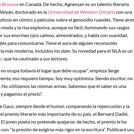
e Brousse
en Canadá. De hecho, Agnessan es un talento literario
 Abiyán, doctorado en la
Universidad de Western Ontario
con una
ticos en cómics y películas sobre el genocidio ruandés. Tiene aire
 moda y la risa explosiva, aunque no fácil, iluminando sus rasgos
or sus enormes ojos calmos, almendrados, y habla con suavidad,
inglés para comunicarse. Tiene el aura de alguien reconocido
aria más moderna, incluidos los
slam
. Su novedad para el SILA es un
s
, que ha cautivado a sus lectores.
a no ocupa todavía el lugar que debe ocupar”, empieza Serge
nte, eso requiere tiempo. Soy muy optimista. Siendo escritor, no
l. No utilizamos las mismas armas. Sabemos que el saber es una
y pagamos el precio”.
de Gauz, siempre desde el humor, comparando la repercusión y la
l premio literario más importante de su país, el Bernard Dadié,
. El joven poeta no pretende quejarse: de hecho, el premio le ha
on “la presión de exigirse más rigor en la escritura”. Publicará un