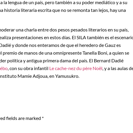
la lengua de un país, pero también a su poder mediático y a su
a historia literaria escrita que no se remonta tan lejos, hay una
oderar una charla entre dos pesos pesados literarios en su país,
 realiza presentaciones en estos días. El SILA también es el escenari
d Dadié y donde nos enteramos de que el heredero de Gauz es
 el premio de manos de una omnipresente Tanella Boni, a quien se
líder política y antigua primera dama del país. El Bernard Dadié
uébo
, con su obra infantil
Le cache-nez du père Noël
, y a las aulas d
el instituto Mamie Adjoua, en Yamusukro.
ed fields are marked
*