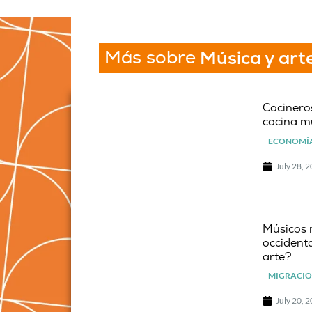
Más sobre
Música y art
Cocineros
cocina m
ECONOMÍA
July 28, 
Músicos 
occidenta
arte?
MIGRACIO
July 20, 