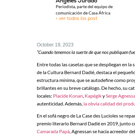
Ángeles Jurado
Periodista, parte del equipo de
comunicación de Casa África
> ver todos los post
October 19, 2023
“Cuando tenemos la suerte de que nos publiquen fue
Entre todas las casetas que se despliegan en la 
de la Cultura Bernard Dadié, destaca el pequeñ
estructura mínima, que se autodefine como proye
brillantes en su breve catálogo. De hecho, su cat
locales:
Placide Konan
,
Kapégik
y
Serge Agness
autenticidad. Además,
la obvia calidad del prod
En el sofá negro de La Case des Lucioles se repa
premio literario Bernard Dadié en 2019, junto 
Camarada Papá
, Agnessan se hacía acreedor del