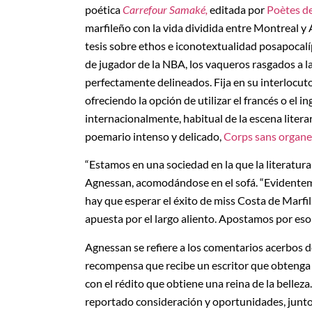
poética
Carrefour Samaké,
editada por
Poètes d
marfileño con la vida dividida entre Montreal y
tesis sobre ethos e iconotextualidad posapocalíp
de jugador de la NBA, los vaqueros rasgados a la
perfectamente delineados. Fija en su interlocut
ofreciendo la opción de utilizar el francés o el 
internacionalmente, habitual de la escena liter
poemario intenso y delicado,
Corps sans organe
“Estamos en una sociedad en la que la literatur
Agnessan, acomodándose en el sofá. “Evidenteme
hay que esperar el éxito de miss Costa de Marfi
apuesta por el largo aliento. Apostamos por eso 
Agnessan se refiere a los comentarios acerbos 
recompensa que recibe un escritor que obtenga e
con el rédito que obtiene una reina de la belleza
reportado consideración y oportunidades, junto c