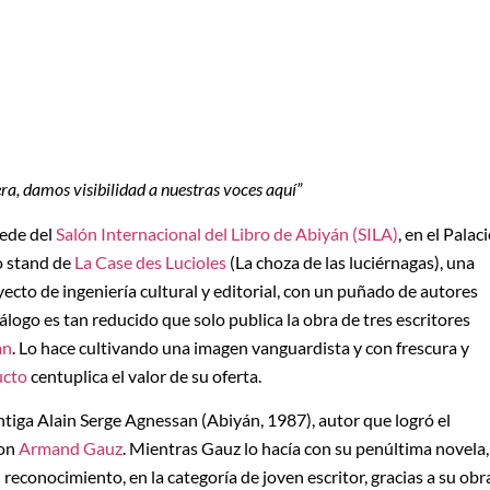
ra, damos visibilidad a nuestras voces aquí”
sede del
Salón Internacional del Libro de Abiyán (SILA)
, en el Palac
o stand de
La Case des Lucioles
(La choza de las luciérnagas), una
cto de ingeniería cultural y editorial, con un puñado de autores
álogo es tan reducido que solo publica la obra de tres escritores
an
. Lo hace cultivando una imagen vanguardista y con frescura y
ucto
centuplica el valor de su oferta.
ntiga Alain Serge Agnessan (Abiyán, 1987), autor que logró el
con
Armand Gauz
. Mientras Gauz lo hacía con su penúltima novela,
 reconocimiento, en la categoría de joven escritor, gracias a su obr