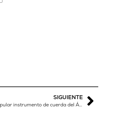
SIGUIENTE
Los orígenes de la kora: el popular instrumento de cuerda del África occidental