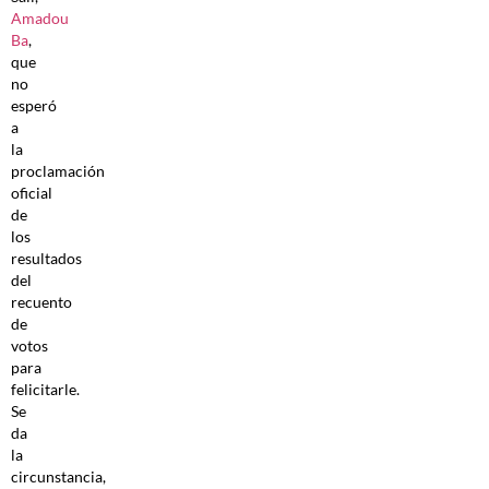
Amadou
Ba
,
que
no
esperó
a
la
proclamación
oficial
de
los
resultados
del
recuento
de
votos
para
felicitarle.
Se
da
la
circunstancia,