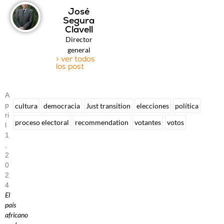
José
Segura
Clavell
Director
general
> ver todos
los post
A
P
cultura
democracia
Just transition
elecciones
política
Ri
proceso electoral
recommendation
votantes
votos
L
1
,
2
0
2
4
El
país
africano