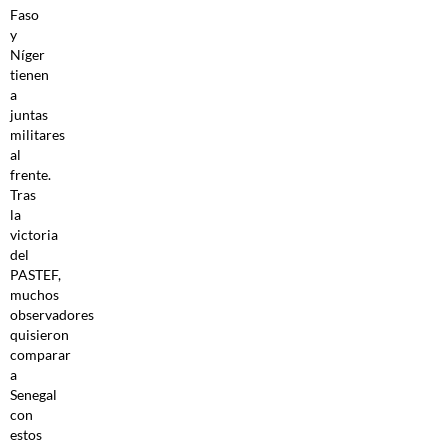
Faso
y
Níger
tienen
a
juntas
militares
al
frente.
Tras
la
victoria
del
PASTEF,
muchos
observadores
quisieron
comparar
a
Senegal
con
estos