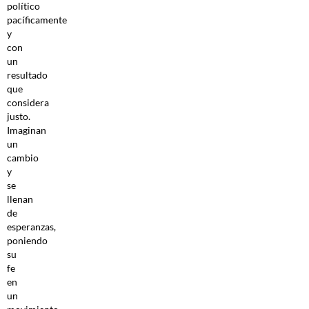
político
pacíficamente
y
con
un
resultado
que
considera
justo.
Imaginan
un
cambio
y
se
llenan
de
esperanzas,
poniendo
su
fe
en
un