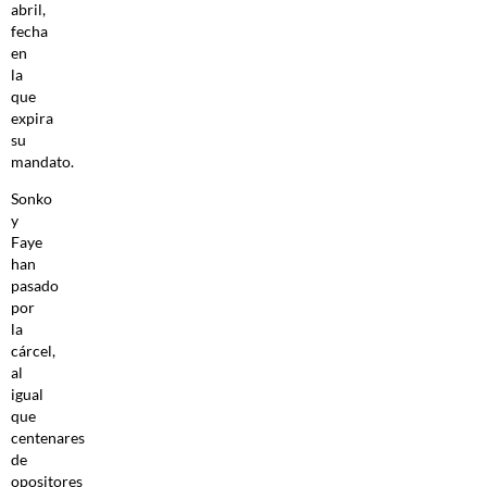
abril,
fecha
en
la
que
expira
su
mandato.
Sonko
y
Faye
han
pasado
por
la
cárcel,
al
igual
que
centenares
de
opositores