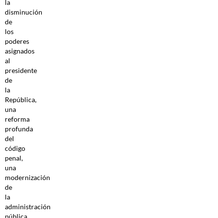
la
disminución
de
los
poderes
asignados
al
presidente
de
la
República,
una
reforma
profunda
del
código
penal,
una
modernización
de
la
administración
pública