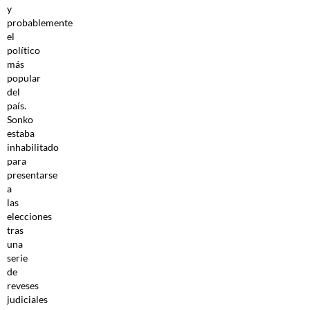
y
probablemente
el
político
más
popular
del
país.
Sonko
estaba
inhabilitado
para
presentarse
a
las
elecciones
tras
una
serie
de
reveses
judiciales