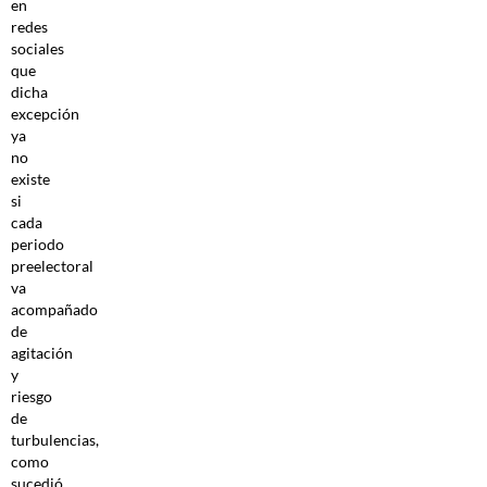
en
redes
sociales
que
dicha
excepción
ya
no
existe
si
cada
periodo
preelectoral
va
acompañado
de
agitación
y
riesgo
de
turbulencias,
como
sucedió