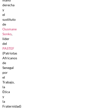
mano
derecha
y
el
sustituto
de
Ousmane
Sonko
,
líder
del
PASTEF
(Patriotas
Africanos
de
Senegal
por
el
Trabajo,
la
Ética
y
la
Fraternidad)