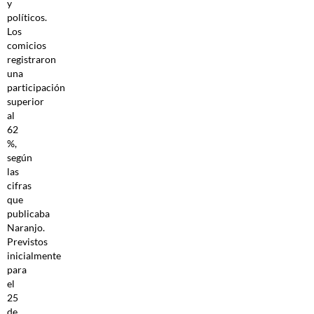
y
políticos.
Los
comicios
registraron
una
participación
superior
al
62
%,
según
las
cifras
que
publicaba
Naranjo.
Previstos
inicialmente
para
el
25
de