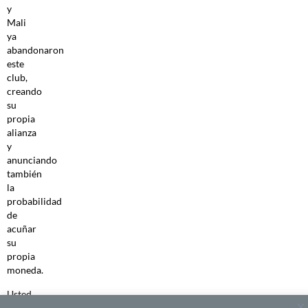
y
Mali
ya
abandonaron
este
club,
creando
su
propia
alianza
y
anunciando
también
la
probabilidad
de
acuñar
su
propia
moneda.
Usted
me