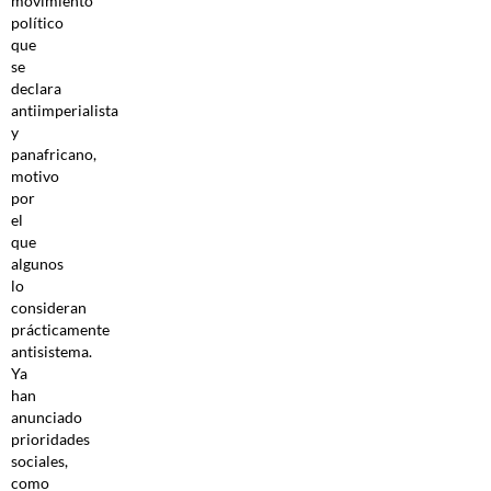
movimiento
político
que
se
declara
antiimperialista
y
panafricano,
motivo
por
el
que
algunos
lo
consideran
prácticamente
antisistema.
Ya
han
anunciado
prioridades
sociales,
como