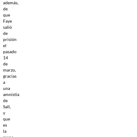
además,
de
que
Faye
salió
de
prisión
el
pasado
14
de
marzo,
gracias
a
una
amnistía
de
Sall,
y
que
es
la