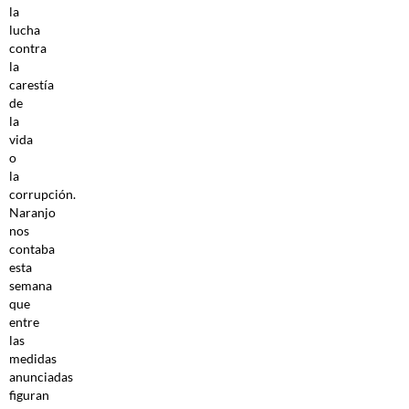
la
lucha
contra
la
carestía
de
la
vida
o
la
corrupción.
Naranjo
nos
contaba
esta
semana
que
entre
las
medidas
anunciadas
figuran