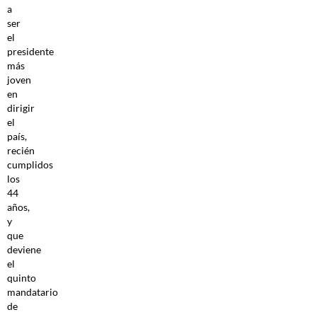
a
ser
el
presidente
más
joven
en
dirigir
el
país,
recién
cumplidos
los
44
años,
y
que
deviene
el
quinto
mandatario
de