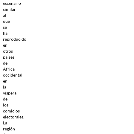
escenario
similar
al
que
se
ha
reproducido
en
otros
países
de
África
occidental
en
la
víspera
de
los
comicios
electorales.
La
región