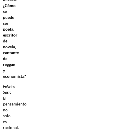
¿Cómo
se
puede
ser
poeta,
escritor
de
novela,
cantante
de
reggae
y
economista?
Felwine
Sarr
:
El
pensamiento
no
solo
es
racional.