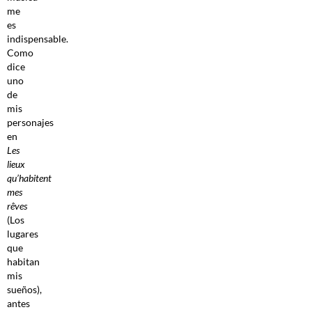
me
es
indispensable.
Como
dice
uno
de
mis
personajes
en
Les
lieux
qu’habitent
mes
rêves
(Los
lugares
que
habitan
mis
sueños),
antes