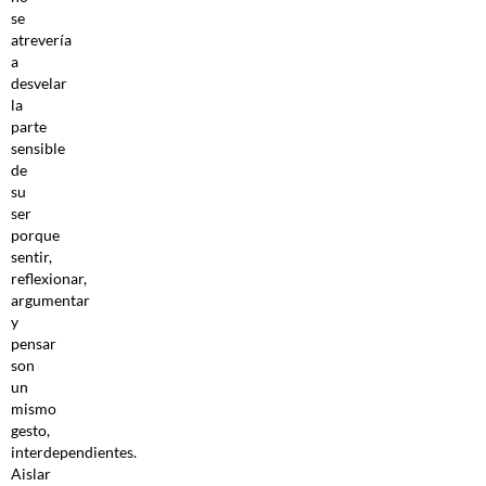
se
atrevería
a
desvelar
la
parte
sensible
de
su
ser
porque
sentir,
reflexionar,
argumentar
y
pensar
son
un
mismo
gesto,
interdependientes.
Aislar