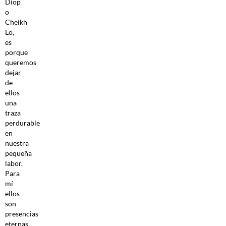
Diop
o
Cheikh
Lö,
es
porque
queremos
dejar
de
ellos
una
traza
perdurable
en
nuestra
pequeña
labor.
Para
mí
ellos
son
presencias
eternas.