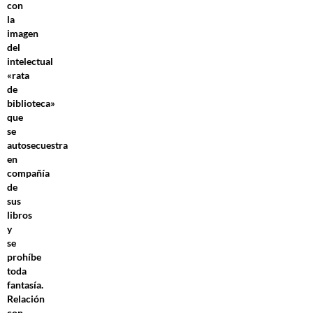
con
la
imagen
del
intelectual
«rata
de
biblioteca»
que
se
autosecuestra
en
compañía
de
sus
libros
y
se
prohíbe
toda
fantasía.
Relación
con