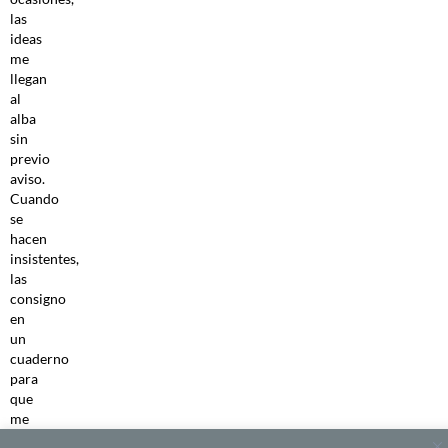
las
ideas
me
llegan
al
alba
sin
previo
aviso.
Cuando
se
hacen
insistentes,
las
consigno
en
un
cuaderno
para
que
me
dejen