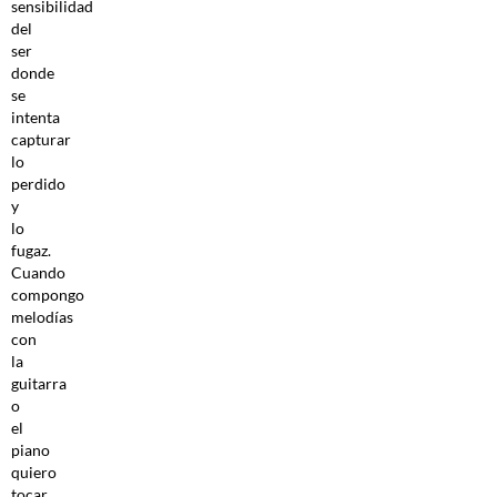
sensibilidad
del
ser
donde
se
intenta
capturar
lo
perdido
y
lo
fugaz.
Cuando
compongo
melodías
con
la
guitarra
o
el
piano
quiero
tocar