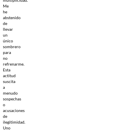
multiplicidad.
Me
he
abstenido
de
llevar
un
único
sombrero
para
no
refrenarme.
Esta
actitud
suscita
a
menudo
sospechas
o
acusaciones
de
ilegitimidad.
Uno