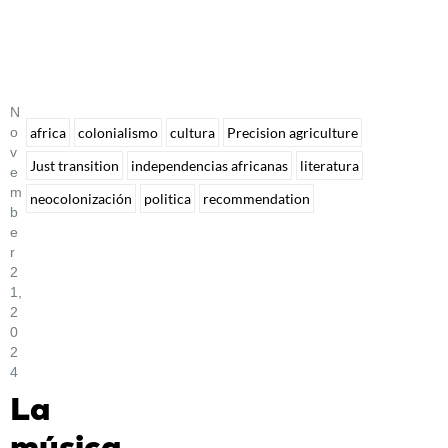
N
O
africa
colonialismo
cultura
Precision agriculture
V
Just transition
independencias africanas
literatura
E
M
neocolonización
politica
recommendation
B
E
R
2
1,
2
0
2
4
La
música,