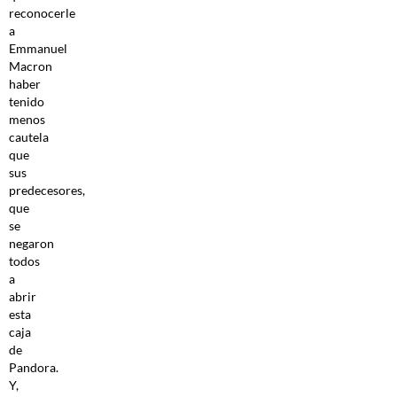
reconocerle
a
Emmanuel
Macron
haber
tenido
menos
cautela
que
sus
predecesores,
que
se
negaron
todos
a
abrir
esta
caja
de
Pandora.
Y,