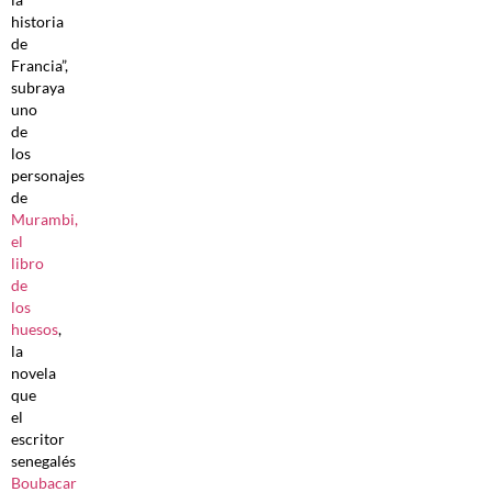
historia
de
Francia”,
subraya
uno
de
los
personajes
de
Murambi,
el
libro
de
los
huesos
,
la
novela
que
el
escritor
senegalés
Boubacar