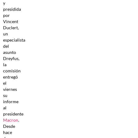
y
presidida
por
Vincent
Duclert,
un
especialista
del
asunto
Dreyfus,
la
comisión
entregó
el
viernes
su
informe
al
presidente
Macron
.
Desde
hace