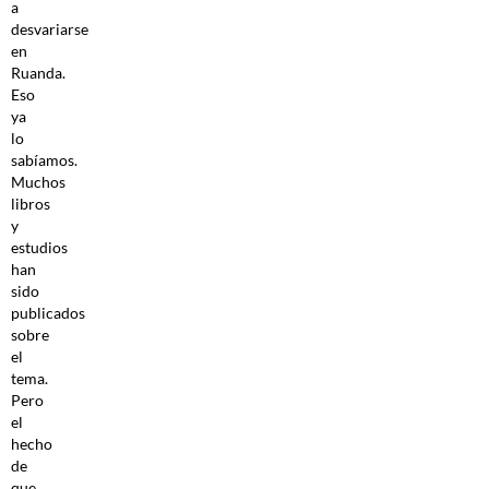
a
desvariarse
en
Ruanda.
Eso
ya
lo
sabíamos.
Muchos
libros
y
estudios
han
sido
publicados
sobre
el
tema.
Pero
el
hecho
de
que