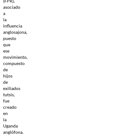
(FPR),
asociado
a
la
influencia
anglosajona,
puesto
que
ese
movimiento,
compuesto
de
hijos
de
exiliados
tutsis,
fue
creado
en
la
Uganda
anglófona.