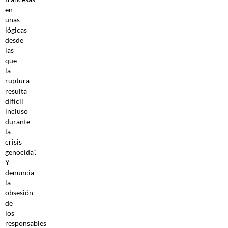
en
unas
lógicas
desde
las
que
la
ruptura
resulta
difícil
incluso
durante
la
crisis
genocida”.
Y
denuncia
la
obsesión
de
los
responsables