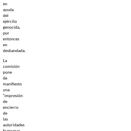
en
ayuda
del
ejército
genocida,
por
entonces
en
desbandada.
La
comisión
pone
de
manifiesto
una
“impresión
de
encierro
de
las
autoridades
francesas