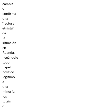
cambia
y
confirma
una
“lectura
etnista”
de
la
situación
en
Ruanda,
negándole
todo
papel
político
legítimo
a
una
minoría:
los
tutsis
o