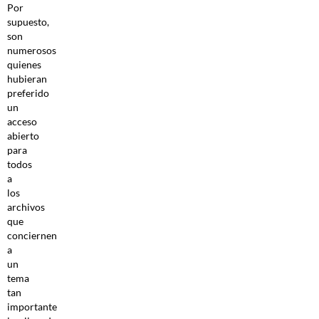
Por
supuesto,
son
numerosos
quienes
hubieran
preferido
un
acceso
abierto
para
todos
a
los
archivos
que
conciernen
a
un
tema
tan
importante