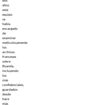
dos
años
este
equipo
se
había
encargado
de
examinar
meticulosamente
los
archivos
franceses
sobre
Ruanda,
incluyendo
los
más
confidenciales,
guardados
desde
hace
más