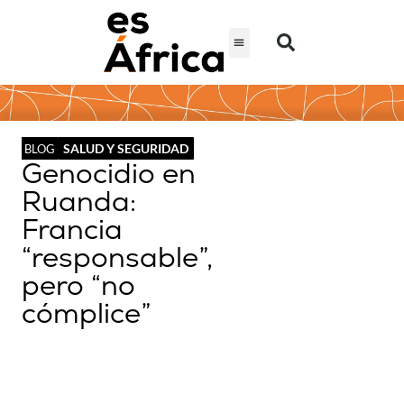
SALUD Y SEGURIDAD
BLOG
Genocidio en
Ruanda:
Francia
“responsable”,
pero “no
cómplice”