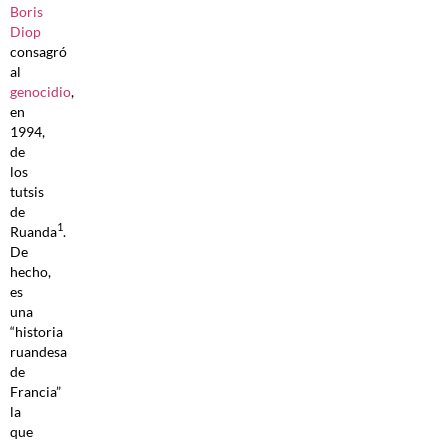
Boris
Diop
consagró
al
genocidio
,
en
1994,
de
los
tutsis
de
1
Ruanda
.
De
hecho,
es
una
“historia
ruandesa
de
Francia”
la
que