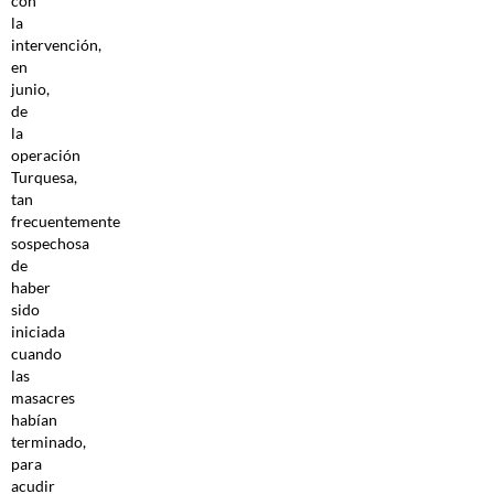
con
la
intervención,
en
junio,
de
la
operación
Turquesa,
tan
frecuentemente
sospechosa
de
haber
sido
iniciada
cuando
las
masacres
habían
terminado,
para
acudir