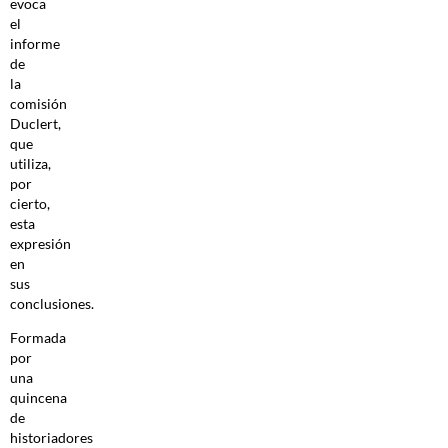
evoca
el
informe
de
la
comisión
Duclert,
que
utiliza,
por
cierto,
esta
expresión
en
sus
conclusiones.
Formada
por
una
quincena
de
historiadores