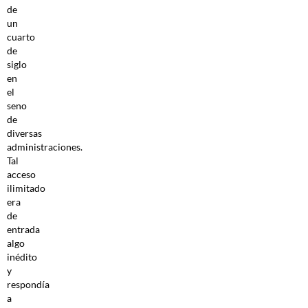
de
un
cuarto
de
siglo
en
el
seno
de
diversas
administraciones.
Tal
acceso
ilimitado
era
de
entrada
algo
inédito
y
respondía
a