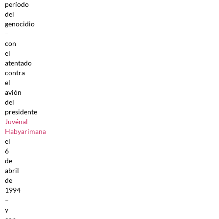
período
del
genocidio
–
con
el
atentado
contra
el
avión
del
presidente
Juvénal
Habyarimana
el
6
de
abril
de
1994
–
y