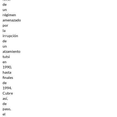
de
un
régimen
amenazado
por
la
irrupción
de
un
alzamiento
tutsi
en
1990,
hasta
finales
de
1994.
Cubre
así,
de
paso,
el