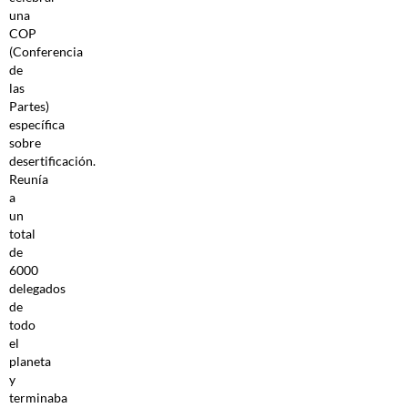
una
COP
(Conferencia
de
las
Partes)
específica
sobre
desertificación.
Reunía
a
un
total
de
6000
delegados
de
todo
el
planeta
y
terminaba