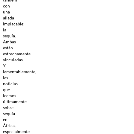
con
una
aliada
implacable:
la
sequía.
Ambas
están
estrechamente
vinculadas.
Y,
lamentablemente,
las
noticias
que
leemos
últimamente
sobre
sequía
en
África,
especialmente