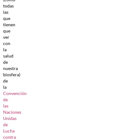
todas
las
que
tienen
que
ver
con
la
salud
de
nuestra
biosfera)
de
la
Convención
de
las
Naciones
Unidas
de
Lucha
contra