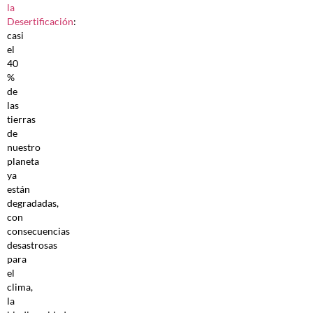
la
Desertificación
:
casi
el
40
%
de
las
tierras
de
nuestro
planeta
ya
están
degradadas,
con
consecuencias
desastrosas
para
el
clima,
la