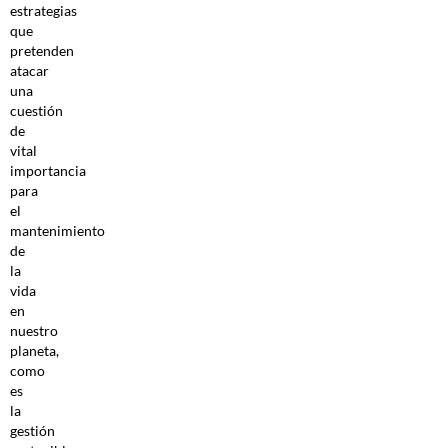
estrategias
que
pretenden
atacar
una
cuestión
de
vital
importancia
para
el
mantenimiento
de
la
vida
en
nuestro
planeta,
como
es
la
gestión