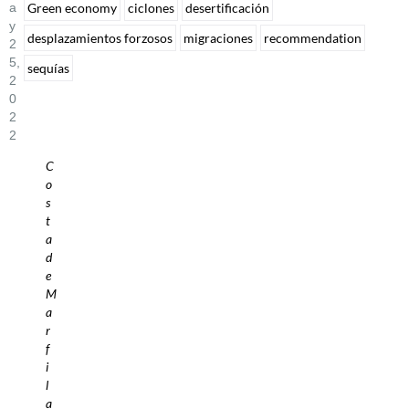
A
Green economy
ciclones
desertificación
Y
desplazamientos forzosos
migraciones
recommendation
2
5,
sequías
2
0
2
2
C
o
s
t
a
d
e
M
a
r
f
i
l
a