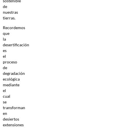
sostenible
de
nuestras
tierras.
Recordemos
que
la
desertificación
es
el
proceso
de
degradación
ecológica
mediante
el
cual
se
transforman
en
desiertos
extensiones