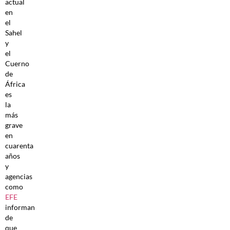
actual
en
el
Sahel
y
el
Cuerno
de
África
es
la
más
grave
en
cuarenta
años
y
agencias
como
EFE
informan
de
que