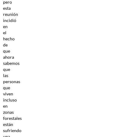
pero
esta
reunión
incidió
en
el
hecho
de
que
ahora
sabemos
que
las
personas
que
viven
incluso
en
zonas
forestales
están
sufriendo
una