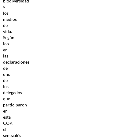
biodiversidad
y
los
medios
de
vida.
Según
leo
en
las
declaraciones
de
uno
de
los
delegados
que
participaron
en
esta
COP,
el
senegalés