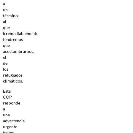
a
un
término
al
que
irremediablemente
tendremos
que
acostumbrarnos,
el
de
los
refugiados
climáticos.
Esta
COP
responde
a
una
advertencia
urgente
(como