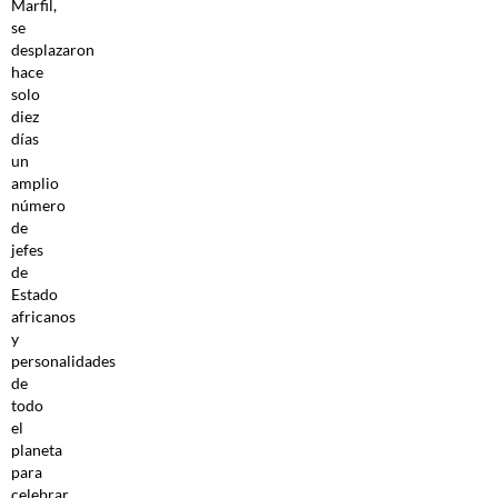
Marfil,
se
desplazaron
hace
solo
diez
días
un
amplio
número
de
jefes
de
Estado
africanos
y
personalidades
de
todo
el
planeta
para
celebrar