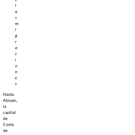
l
a
s
m
i
g
r
a
c
i
o
n
e
s
Hasta
Abiyán,
la
capital
de
Costa
de