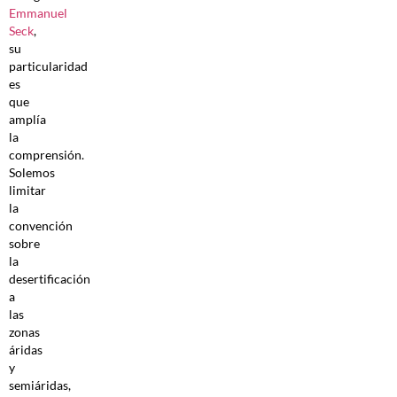
Emmanuel
Seck
,
su
particularidad
es
que
amplía
la
comprensión.
Solemos
limitar
la
convención
sobre
la
desertificación
a
las
zonas
áridas
y
semiáridas,