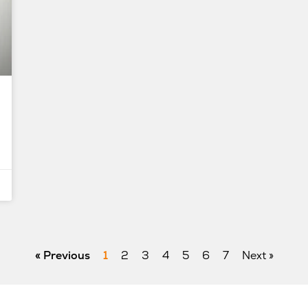
« Previous
1
2
3
4
5
6
7
Next »