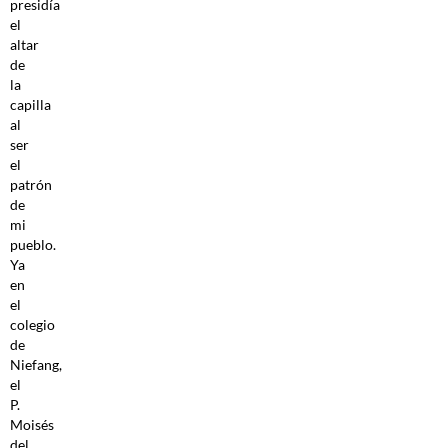
presidía
el
altar
de
la
capilla
al
ser
el
patrón
de
mi
pueblo.
Ya
en
el
colegio
de
Niefang,
el
P.
Moisés
del