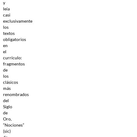
y
leía
casi
exclusivamente
los
textos
obligatorios
en
el
currículo:
fragmentos
de
los
clásicos
más
renombrados
del
Siglo
de
Oro,
“Nociones”
(sic)