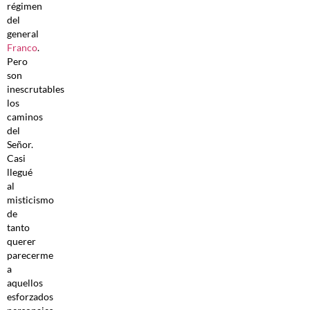
régimen
del
general
Franco
.
Pero
son
inescrutables
los
caminos
del
Señor.
Casi
llegué
al
misticismo
de
tanto
querer
parecerme
a
aquellos
esforzados