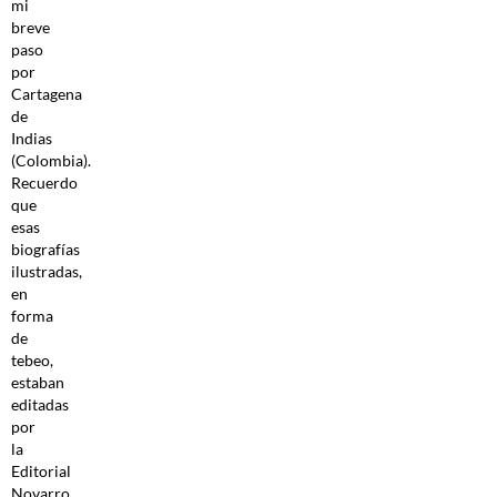
mi
breve
paso
por
Cartagena
de
Indias
(Colombia).
Recuerdo
que
esas
biografías
ilustradas,
en
forma
de
tebeo,
estaban
editadas
por
la
Editorial
Novarro,