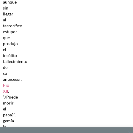
aunque
sin
llegar
al
terrorífico
estupor
que
produjo
el
insólito
fallecimiento
de
su
antecesor,
Pío
XII
.
“¿Puede
morir
el
papa?”,
gemía
la
gente