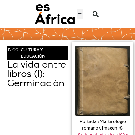
CULTURA Y
BLOG
EDUCACIÓN
La vida entre
libros (I):
Germinación
Portada «Martirologio
romano». Imagen: ©
Archivo digital de la RAE