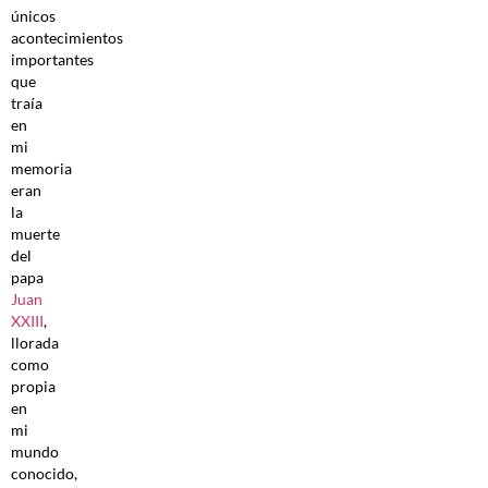
únicos
acontecimientos
importantes
que
traía
en
mi
memoria
eran
la
muerte
del
papa
Juan
XXIII
,
llorada
como
propia
en
mi
mundo
conocido,