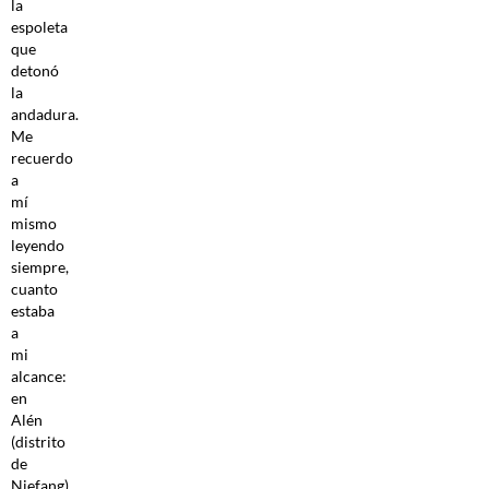
la
espoleta
que
detonó
la
andadura.
Me
recuerdo
a
mí
mismo
leyendo
siempre,
cuanto
estaba
a
mi
alcance:
en
Alén
(distrito
de
Niefang),