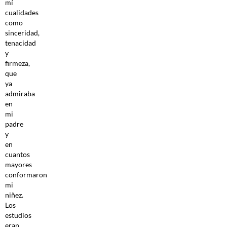
mí
cualidades
como
sinceridad,
tenacidad
y
firmeza,
que
ya
admiraba
en
mi
padre
y
en
cuantos
mayores
conformaron
mi
niñez.
Los
estudios
eran