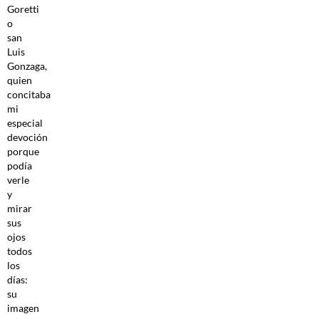
Goretti
o
san
Luis
Gonzaga,
quien
concitaba
mi
especial
devoción
porque
podía
verle
y
mirar
sus
ojos
todos
los
días:
su
imagen