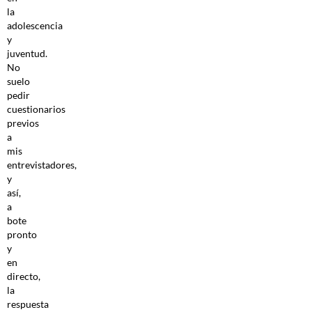
la
adolescencia
y
juventud.
No
suelo
pedir
cuestionarios
previos
a
mis
entrevistadores,
y
así,
a
bote
pronto
y
en
directo,
la
respuesta