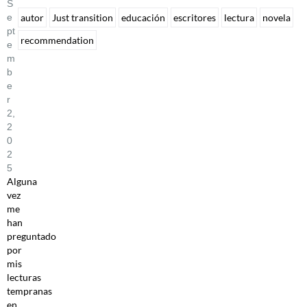
S
E
autor
Just transition
educación
escritores
lectura
novela
Pt
recommendation
E
M
B
E
R
2,
2
0
2
5
Alguna
vez
me
han
preguntado
por
mis
lecturas
tempranas
en