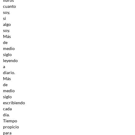
libros
cuanto
soy,
si
algo
soy.
Más
de
medio
siglo
leyendo
a
diario.
Más
de
medio
siglo
escribiendo
cada
día.
Tiempo
propicio
para