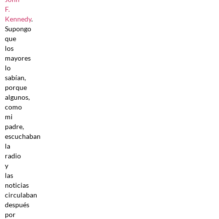
F.
Kennedy
.
Supongo
que
los
mayores
lo
sabían,
porque
algunos,
como
mi
padre,
escuchaban
la
radio
y
las
noticias
circulaban
después
por