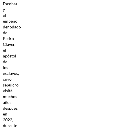
Escoba)
y
el
empeño
denodado
de
Pedro
Claver,
el
apóstol
de
los
esclavos,
cuyo
sepulcro
visité
muchos
años
después,
en
2022,
durante