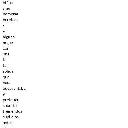
niños
sino
hombres
heroicos
-
y
alguna
mujer-
con
una
fe
tan
sólida
que
nada
quebrantaba,
y
preferían
soportar
tremendos
suplicios
antes