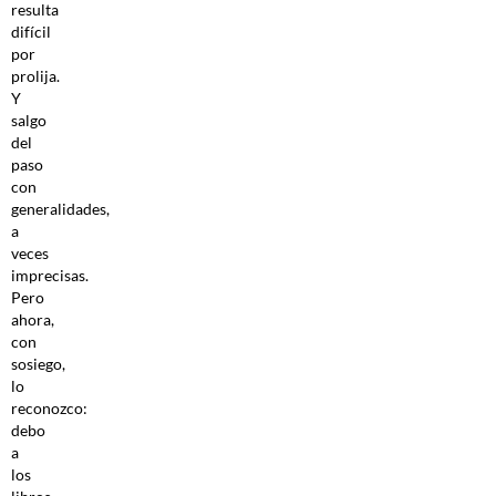
resulta
difícil
por
prolija.
Y
salgo
del
paso
con
generalidades,
a
veces
imprecisas.
Pero
ahora,
con
sosiego,
lo
reconozco:
debo
a
los