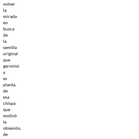
volver
la
mirada
en
busca
de
la
semilla
original
que
germinó
y
es
planta,
de
esa
chispa
que
motivó
la
obsesión,
de