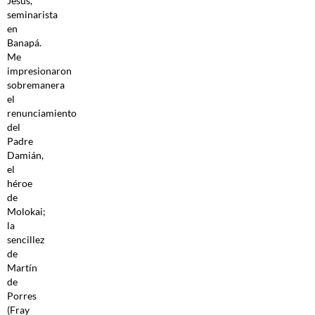
Jesús,
seminarista
en
Banapá.
Me
impresionaron
sobremanera
el
renunciamiento
del
Padre
Damián,
el
héroe
de
Molokai;
la
sencillez
de
Martín
de
Porres
(Fray