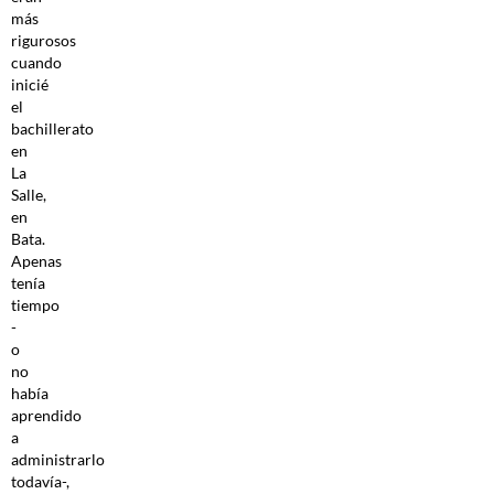
más
rigurosos
cuando
inicié
el
bachillerato
en
La
Salle,
en
Bata.
Apenas
tenía
tiempo
-
o
no
había
aprendido
a
administrarlo
todavía-,