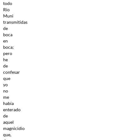
todo
Río
Muni
transmitidas
de
boca
en
boca;
pero
he
de
confesar
que
yo
no
me
había
enterado
de
aquel
magnicidio
que,