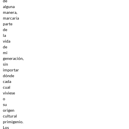
de
alguna
manera,
marcaría
parte
de
la
vida
de
mi
generación,
sin
importar
dónde
cada
cual
viviese
o
su
origen
cultural
primigenio.
Los