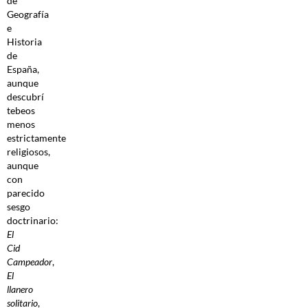
de
Geografía
e
Historia
de
España,
aunque
descubrí
tebeos
menos
estrictamente
religiosos,
aunque
con
parecido
sesgo
doctrinario:
El
Cid
Campeador
,
El
llanero
solitario
,