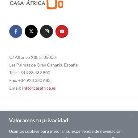
C/ Alfonso XIII, 5. 35003.
Las Palmas de Gran Canaria. España
Tel.: +34 928 432 800
Fax: +34 928 380 683
Email:
info@casafrica.es
Blog
Valoramos tu privacidad
Usamos cookies para mejorar su experiencia de navegación,
Quiénes somos