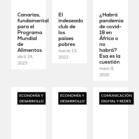
Canarias,
El
¿Habrá
fundamental
indeseado
pandemia
para el
club de
de covid-
Programa
los
19 en
Mundial
países
África o
de
pobres
no
Alimentos
habrá?
marzo 13,
Esa es la
abril 24,
2023
cuestión
2023
mayo 8,
2020
ECONOMÍA Y
ECONOMÍA Y
COMUNICACIÓN
DESARROLLO
DESARROLLO
DIGITAL Y REDES