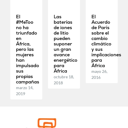
El
Las
El
#MeToo
baterías
Acuerdo
no ha
de iones
de París
triunfado
de litio
sobre el
en
pueden
cambio
África,
suponer
climático
pero las
un gran
y sus
mujeres
avance
implicaciones
han
energético
para
impulsado
para
África
sus
África
mayo 26,
propias
octubre 18,
2016
campañas
2018
marzo 14,
2019