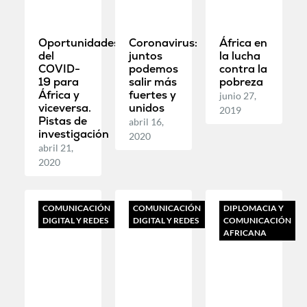
Oportunidades
Coronavirus:
África en
del
juntos
la lucha
COVID-
podemos
contra la
19 para
salir más
pobreza
África y
fuertes y
junio 27,
viceversa.
unidos
2019
Pistas de
abril 16,
investigación
2020
abril 21,
2020
COMUNICACIÓN
COMUNICACIÓN
DIPLOMACIA Y
DIGITAL Y REDES
DIGITAL Y REDES
COMUNICACIÓN
AFRICANA