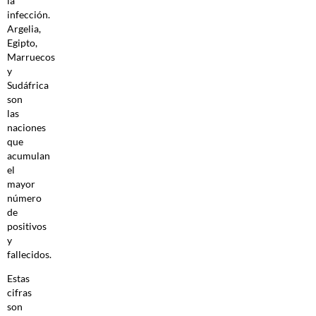
la
infección.
Argelia,
Egipto,
Marruecos
y
Sudáfrica
son
las
naciones
que
acumulan
el
mayor
número
de
positivos
y
fallecidos.
Estas
cifras
son