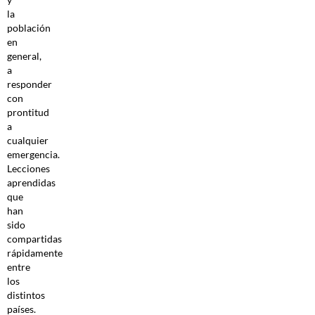
la
población
en
general,
a
responder
con
prontitud
a
cualquier
emergencia.
Lecciones
aprendidas
que
han
sido
compartidas
rápidamente
entre
los
distintos
países.