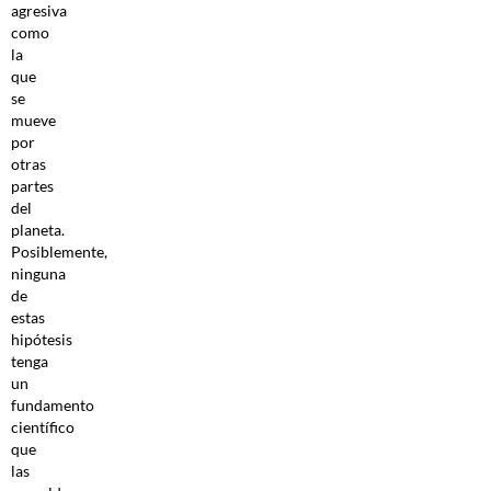
agresiva
como
la
que
se
mueve
por
otras
partes
del
planeta.
Posiblemente,
ninguna
de
estas
hipótesis
tenga
un
fundamento
científico
que
las