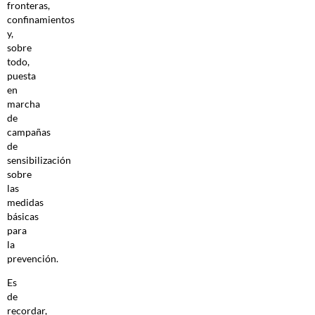
fronteras,
confinamientos
y,
sobre
todo,
puesta
en
marcha
de
campañas
de
sensibilización
sobre
las
medidas
básicas
para
la
prevención.
Es
de
recordar,