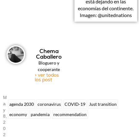
está dejando en las
economías del continente.
Imagen: @unitednations
Chema
Caballero
Bloguero y
cooperante
> ver todos
los post
M
A
agenda 2030
coronavirus
COVID-19
Just transition
Y
economy
pandemia
recommendation
8,
2
0
2