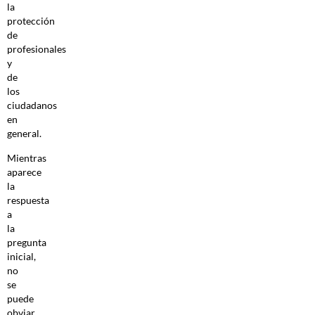
la
protección
de
profesionales
y
de
los
ciudadanos
en
general.
Mientras
aparece
la
respuesta
a
la
pregunta
inicial,
no
se
puede
obviar