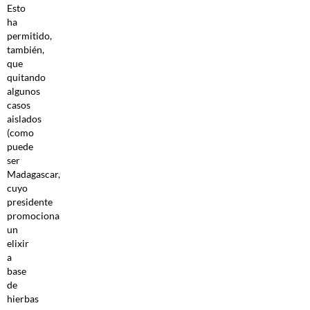
Esto
ha
permitido,
también,
que
quitando
algunos
casos
aislados
(como
puede
ser
Madagascar,
cuyo
presidente
promociona
un
elixir
a
base
de
hierbas