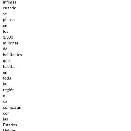
ínfimas
cuando
se
piensa
en
los
1.300
millones
de
habitantes
que
habitan
en
toda
la
región
o
se
comparan
con
las
Estados
Unidos,