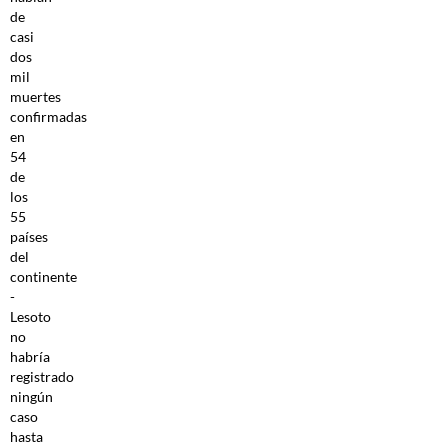
de
casi
dos
mil
muertes
confirmadas
en
54
de
los
55
países
del
continente
-
Lesoto
no
habría
registrado
ningún
caso
hasta