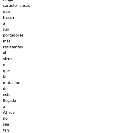
características
que
hagan
a
sus
portadores
más
resistentes
al
virus
o
que
la
mutación
de
este
llegada
a
África
no
sea
tan