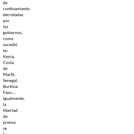
de
confinamiento
decretadas
por
los
gobiernos,
como
sucedió
en
Kenia,
Costa
de
Marfil,
Senegal,
Burkina
Faso….
Igualmente,
la
libertad
de
prensa
se