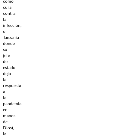
como
cura
contra
la
infección,
o
Tanzania
donde
su
jefe
de
estado
deja
la
respuesta
a
la
pandemia
en
manos
de
Dios),
la