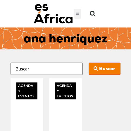
ana henríquez
Buscar
AGENDA
AGENDA
Y
Y
EVENTOS
EVENTOS