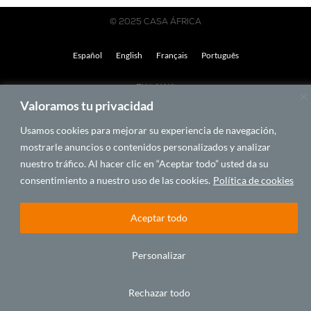
© 2025 CASA ÁFRICA
Español
English
Français
Português
BY LAWA
Valoramos tu privacidad
Usamos cookies para mejorar su experiencia de navegación,
mostrarle anuncios o contenidos personalizados y analizar
nuestro tráfico. Al hacer clic en “Aceptar todo” usted da su
consentimiento a nuestro uso de las cookies.
Política de cookies
Aceptar todo
Personalizar
Rechazar todo