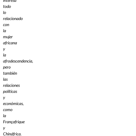
interesa
todo
lo
relacionado
con
la
mujer
africana
y
la
afrodescendencia,
pero
también
las
relaciones
políticas
y
económicas,
como
la
Françafrique
y
Chináfrica.