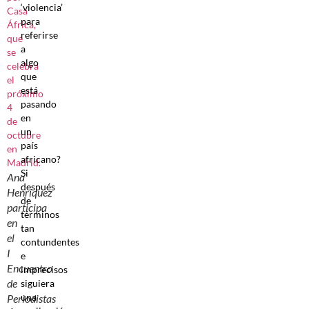
‘violencia’
para
referirse
a
algo
que
está
pasando
en
un
país
africano?
Si
Ana
después
Henríquez
de
participa
términos
en
tan
el
contundentes
I
e
Encuentro
imprecisos
de
siguiera
una
Periodistas