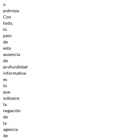
o
pobreza.
Con
todo,
lo
peor
de
esta
ausencia
de
profundidad
informativa
es
lo
que
subyace:
la
negación
de
la
agencia
de