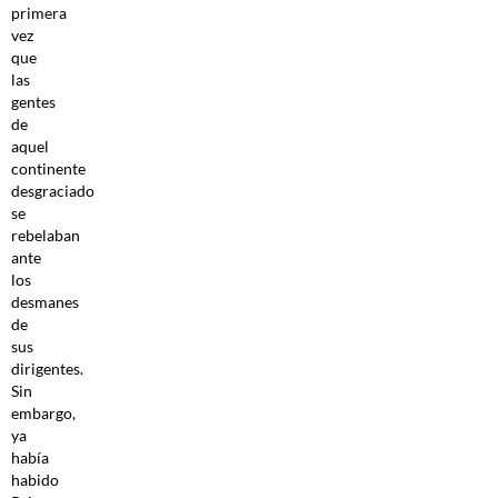
primera
vez
que
las
gentes
de
aquel
continente
desgraciado
se
rebelaban
ante
los
desmanes
de
sus
dirigentes.
Sin
embargo,
ya
había
habido