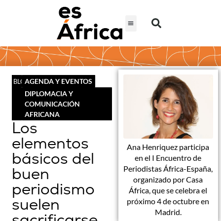
AGENDA Y EVENTOS
BLOG
DIPLOMACIA Y
COMUNICACIÓN
AFRICANA
Los
elementos
Ana Henriquez participa
básicos del
en el I Encuentro de
Periodistas África-España,
buen
organizado por Casa
periodismo
África, que se celebra el
suelen
próximo 4 de octubre en
Madrid.
sacrificarse