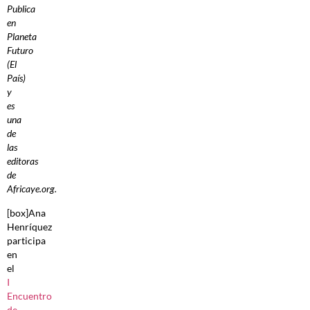
Publica
en
Planeta
Futuro
(El
País)
y
es
una
de
las
editoras
de
Africaye.org.
[box]Ana
Henríquez
participa
en
el
I
Encuentro
de