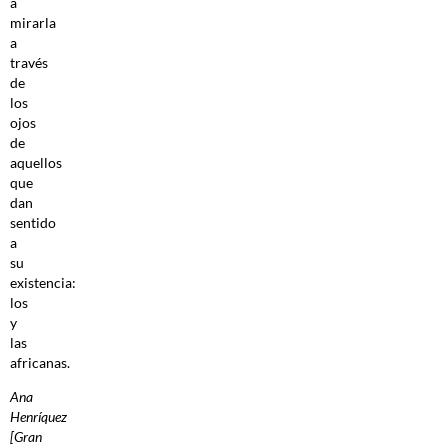
a
mirarla
a
través
de
los
ojos
de
aquellos
que
dan
sentido
a
su
existencia:
los
y
las
africanas.
Ana
Henríquez
[Gran