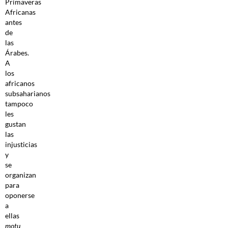
Primaveras
Africanas
antes
de
las
Árabes.
A
los
africanos
subsaharianos
tampoco
les
gustan
las
injusticias
y
se
organizan
para
oponerse
a
ellas
motu