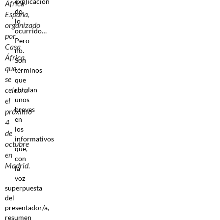
explicación
África-
de
España,
lo
organizado
ocurrido…
por
Pero
Casa
no.
África,
Son
que
términos
se
que
celebra
rotulan
unos
el
breves
próximo
en
4
los
de
informativos
octubre
que,
en
con
Madrid.
la
voz
superpuesta
del
presentador/a,
resumen