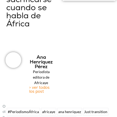
cuando se
habla de
África
Ana
Henríquez
Pérez
Periodista
editora de
Africaye
> ver todos
los post
O
Ct
#PeriodismoÁfrica
africaye
ana henríquez
Just transition
O