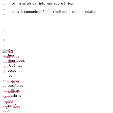
informar en áfrica
informar sobre áfrica
B
E
medios de comunicación
periodismo
recommendation
R
3
,
2
0
1
6
Por
Ana
Henríquez
.
¿Cuántas
veces
los
medios
españoles
utilizan
palabras
como
‘caos’
o