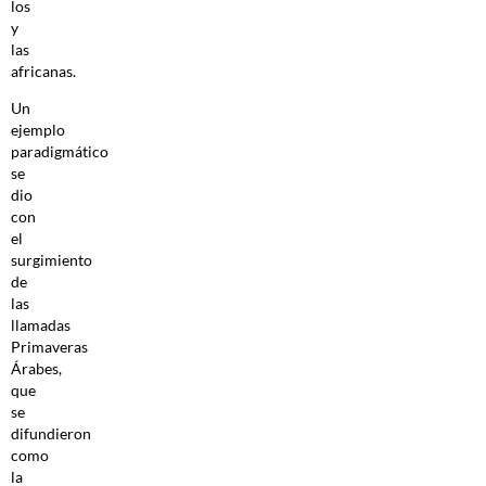
los
y
las
africanas.
Un
ejemplo
paradigmático
se
dio
con
el
surgimiento
de
las
llamadas
Primaveras
Árabes,
que
se
difundieron
como
la