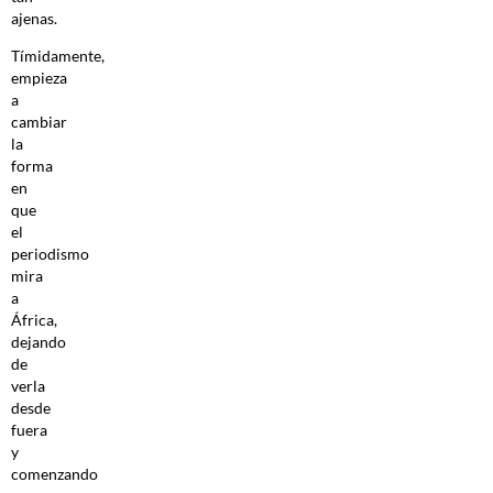
ajenas.
Tímidamente,
empieza
a
cambiar
la
forma
en
que
el
periodismo
mira
a
África,
dejando
de
verla
desde
fuera
y
comenzando