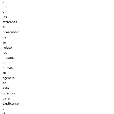
a
los
y
las
africanas
al
prescindir
de
su
relato
les
niegan,
de
nuevo,
su
agencia;
en
esta
ocasión,
para
explicarse
a
sí