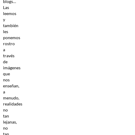
blogs…
Las
leemos
y
también
les
ponemos
rostro
a
través
de
imágenes
que
nos
enseñan,
a
menudo,
realidades
no
tan
lejanas,
no
tan