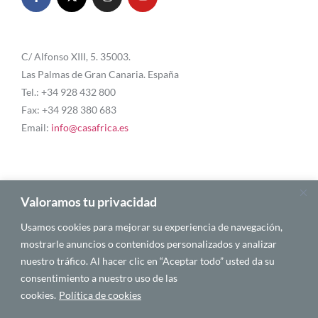
C/ Alfonso XIII, 5. 35003.
Las Palmas de Gran Canaria. España
Tel.: +34 928 432 800
Fax: +34 928 380 683
Email:
info@casafrica.es
Blog
Valoramos tu privacidad
Usamos cookies para mejorar su experiencia de navegación,
Quiénes somos
mostrarle anuncios o contenidos personalizados y analizar
nuestro tráfico. Al hacer clic en “Aceptar todo” usted da su
Autores
consentimiento a nuestro uso de las
Español
cookies.
Política de cookies