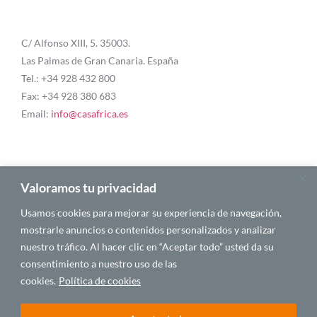
C/ Alfonso XIII, 5. 35003.
Las Palmas de Gran Canaria. España
Tel.: +34 928 432 800
Fax: +34 928 380 683
Email:
info@casafrica.es
Blog
Valoramos tu privacidad
Usamos cookies para mejorar su experiencia de navegación,
Quiénes somos
mostrarle anuncios o contenidos personalizados y analizar
nuestro tráfico. Al hacer clic en “Aceptar todo” usted da su
Autores
consentimiento a nuestro uso de las
Español
cookies.
Política de cookies