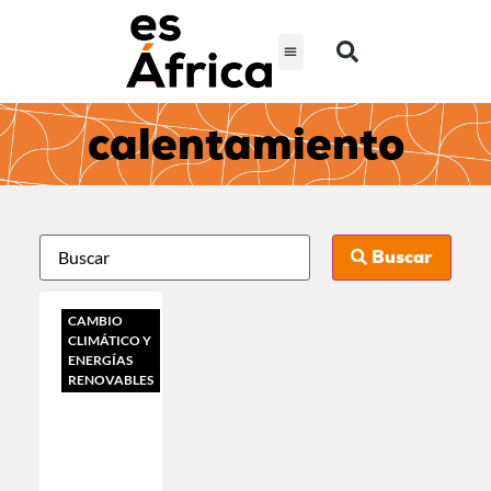
calentamiento
Buscar
CAMBIO
CLIMÁTICO Y
ENERGÍAS
RENOVABLES