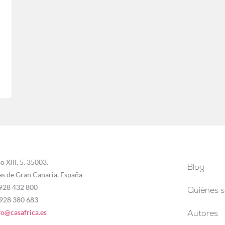
o XIII, 5. 35003.
Blog
as de Gran Canaria. España
 928 432 800
Quiénes 
 928 380 683
fo@casafrica.es
Autores