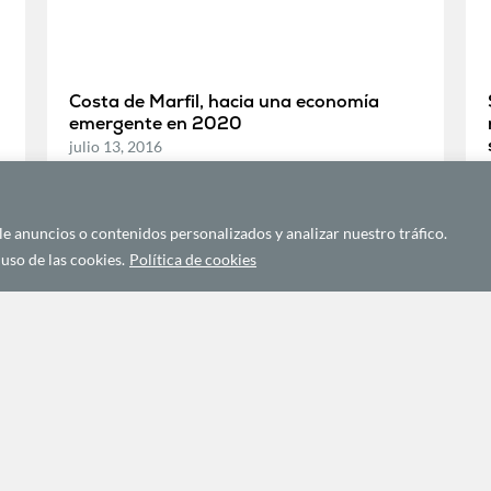
n
Costa de Marfil, hacia una economía
emergente en 2020
julio 13, 2016
 anuncios o contenidos personalizados y analizar nuestro tráfico.
DIPLOMACIA Y COMUNICACIÓN AFRICANA
uso de las cookies.
Política de cookies
Seis cosas que hacer en el trópico entre
harmatán y diluvio