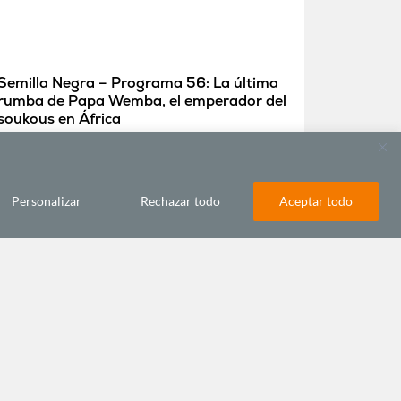
Semilla Negra – Programa 56: La última
rumba de Papa Wemba, el emperador del
soukous en África
abril 26, 2016
Personalizar
Rechazar todo
Aceptar todo
ECONOMÍA Y DESARROLLO
Mujeres portuarias africanas: rompiendo
barreras