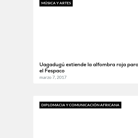
MÚSICA Y ARTES
Uagadugú extiende la alfombra roja par
el Fespaco
marzo 7, 2017
DIPLOMACIA Y COMUNICACIÓN AFRICANA