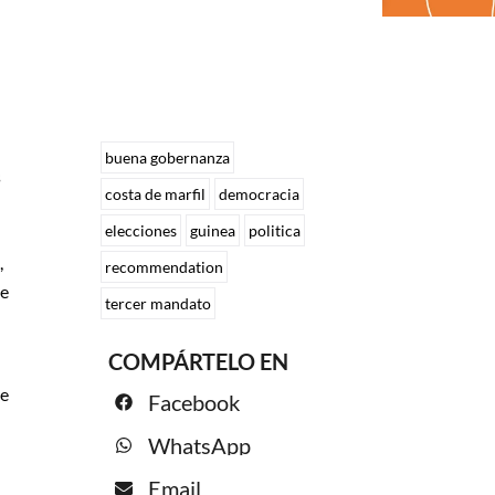
buena gobernanza
s
costa de marfil
democracia
elecciones
guinea
politica
,
recommendation
de
tercer mandato
COMPÁRTELO EN
ue
Facebook
WhatsApp
Email