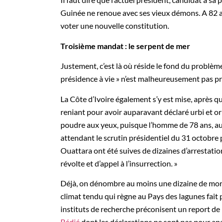
Guinée ne renoue avec ses vieux démons. A 82 
voter une nouvelle constitution.
Troisième mandat : le serpent de mer
Justement, c’est là où réside le fond du problème
présidence à vie » n’est malheureusement pas pr
La Côte d’Ivoire également s’y est mise, après q
reniant pour avoir auparavant déclaré urbi et or
poudre aux yeux, puisque l’homme de 78 ans, au
attendant le scrutin présidentiel du 31 octobre
Ouattara ont été suives de dizaines d’arrestation
révolte et d’appel à l’insurrection. »
Déjà, on dénombre au moins une dizaine de morts 
climat tendu qui règne au Pays des lagunes fait 
instituts de recherche préconisent un report de 
Bédié
dont les déclarations ne sont pas pour apa