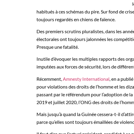
habitués à ces schémas du pire. Sur fond de crise
toujours regardés en chiens de faïence.
Des premiers scrutins pluralistes, dans les année
électorales ont toujours jalonnées les compétiti
Presque une fatalité.
Inutile d’évoquer les multiples rapports des org
imputées aux forces de sécurité, lors de différe
Récemment,
Amnesty International
, en a publi
pour violations des droits de l’homme et les diza
passant par le référendum pour l’adoption de la 
2019 et juillet 2020, l’ONG des droits de l’ho
Mais jusqu’à quand la Guinée cessera-t-il d’atti
parce qu’elles sont toujours émaillées de violen
Il faut dire que l’actuel président, candidat à sa