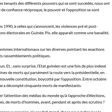
les tenants des différents pouvoirs qui se sont succédés, nous ont
 de confiance réciproque, le pouvoir et l’opposition se sont
s 1990, à celles qui s’annoncent, les violences pré et post-
ons électorales en Guinée. Pis, elle apparaît comme une banalité.
anismes internationaux sur les diverses pointant les exactions
nts rassemblements politiques.
é un. Et…sans surprise, l’Etat guinéen est une fois de plus indexé
ines de morts qui parsèment la route vers la présidentielle, en
nouvelle constitution, boycotté par l’opposition. Entre octobre
mme a décompté cinquante morts de manifestants.
rer l’attention des médias du monde qu’à l’approche d’élections,
ces, de morts d’hommes, avant, pendant et après des scrutins ?
 propre succession, n’a pas fait grand-chose pour éviter que la