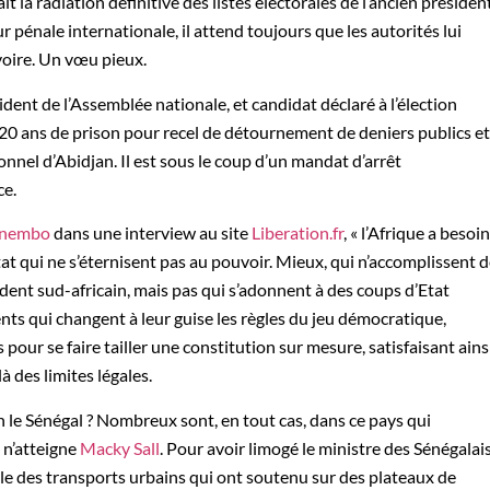
it la radiation définitive des listes électorales de l’ancien présiden
ur pénale internationale, il attend toujours que les autorités lui
voire. Un vœu pieux.
ident de l’Assemblée nationale, et candidat déclaré à l’élection
20 ans de prison pour recel de détournement de deniers publics et
onnel d’Abidjan. Il est sous le coup d’un mandat d’arrêt
ce.
énembo
dans une interview au site
Liberation.fr
, « l’Afrique a besoin
tat qui ne s’éternisent pas au pouvoir. Mieux, qui n’accomplissent 
ent sud-africain, mais pas qui s’adonnent à des coups d’Etat
nts qui changent à leur guise les règles du jeu démocratique,
s pour se faire tailler une constitution sur mesure, satisfaisant ains
 des limites légales.
n le Sénégal ? Nombreux sont, en tout cas, dans ce pays qui
 n’atteigne
Macky Sall
. Pour avoir limogé le ministre des Sénégalai
nale des transports urbains qui ont soutenu sur des plateaux de