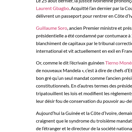
Le 25 août dernier, la justice ivoirienne prononça
Laurent Gbagbo
. Acquitté l’an dernier par la Co
délivrent un passeport pour rentrer en Côte d’I
Guillaume Soro
, ancien Premier ministre et prés
présidentielle a été condamné par contumace à 
blanchiment de capitaux par le tribunal correcti
international et vit actuellement en exil en Fran
Or, comme le dit l’écrivain guinéen
Tierno Mon
de nouveaux Mandela », c’est à dire de chefs d’E
bon gré qu’un seul mandat comme l’ancien présid
constitutionnels. En d’autres termes des préside
tripatouillent les lois et modifient les règlement
leur désir fou de conservation du pouvoir au-delà
Aujourd’hui la Guinée et la Côte d’Ivoire, demai
craignent que le syndrome du troisième mandat
de l’étranger et le directeur de la société natio