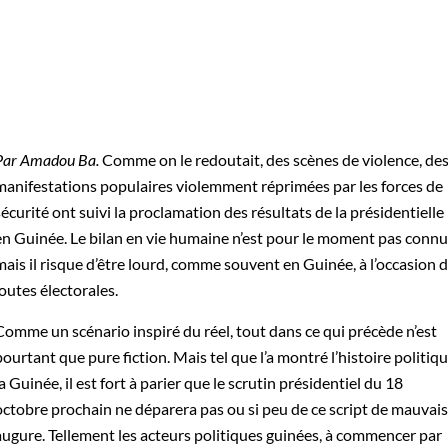
Par Amadou Ba.
Comme on le redoutait, des scènes de violence, de
manifestations populaires violemment réprimées par les forces de
sécurité ont suivi la proclamation des résultats de la présidentielle
en Guinée. Le bilan en vie humaine n’est pour le moment pas connu
mais il risque d’être lourd, comme souvent en Guinée, à l’occasion 
joutes électorales.
Comme un scénario inspiré du réel, tout dans ce qui précède n’est
pourtant que pure fiction. Mais tel que l’a montré l’histoire politiq
la Guinée, il est fort à parier que le scrutin présidentiel du 18
octobre prochain ne déparera pas ou si peu de ce script de mauvais
augure. Tellement les acteurs politiques guinées, à commencer par