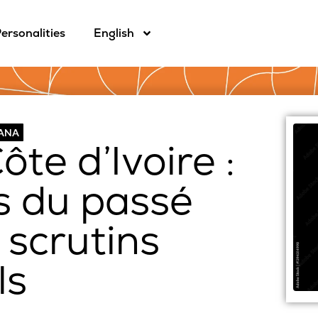
ersonalities
English
CANA
te d’Ivoire :
 du passé
 scrutins
ls