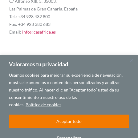
C/ Alfonso XIII, 5. 35003.
Las Palmas de Gran Canaria. España
Tel.: +34 928 432 800
Fax: +34 928 380 683
Email:
info@casafrica.es
Blog
Valoramos tu privacidad
Usamos cookies para mejorar su experiencia de navegación,
Quiénes somos
mostrarle anuncios o contenidos personalizados y analizar
nuestro tráfico. Al hacer clic en “Aceptar todo” usted da su
Autores
consentimiento a nuestro uso de las
Español
cookies.
Política de cookies
Aceptar todo
© 2025 CASA ÁFRICA
Personalizar