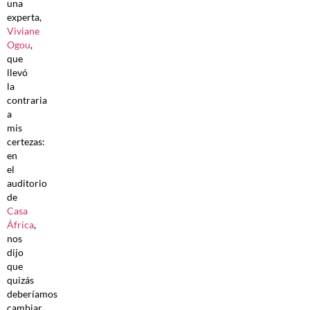
una
experta,
Viviane
Ogou
,
que
llevó
la
contraria
a
mis
certezas:
en
el
auditorio
de
Casa
África
,
nos
dijo
que
quizás
deberíamos
cambiar