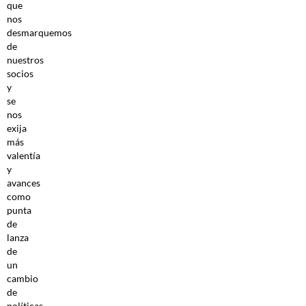
que
nos
desmarquemos
de
nuestros
socios
y
se
nos
exija
más
valentía
y
avances
como
punta
de
lanza
de
un
cambio
de
políticas