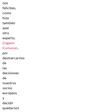
nos
feliciten,
como
hizo
también
ayer
otro
experto,
Dagauh
Komenan
,
por
desmarcarnos
de
las
decisiones
de
nuestros
socios
europeos
y
decidir
quedarnos