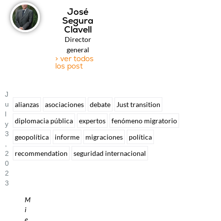
José
Segura
Clavell
Director
general
> ver todos
los post
J
U
alianzas
asociaciones
debate
Just transition
L
diplomacia pública
expertos
fenómeno migratorio
Y
3
geopolítica
informe
migraciones
política
,
recommendation
seguridad internacional
2
0
2
3
M
i
e