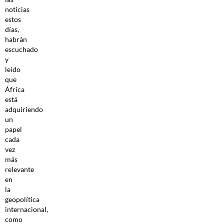
noticias
estos
días,
habrán
escuchado
y
leído
que
África
está
adquiriendo
un
papel
cada
vez
más
relevante
en
la
geopolítica
internacional,
como