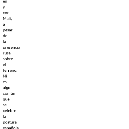
en
y
con
Mali,
a
pesar
de
la
presencia
rusa
sobre
el
terreno.
Ni
es
algo
común
que
se
celebre
la
postura
española