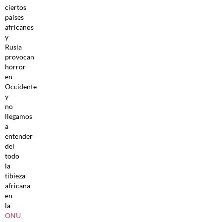
ciertos
países
africanos
y
Rusia
provocan
horror
en
Occidente
y
no
llegamos
a
entender
del
todo
la
tibieza
africana
en
la
ONU