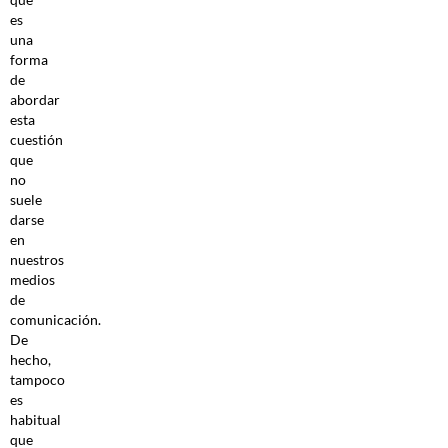
es
una
forma
de
abordar
esta
cuestión
que
no
suele
darse
en
nuestros
medios
de
comunicación.
De
hecho,
tampoco
es
habitual
que