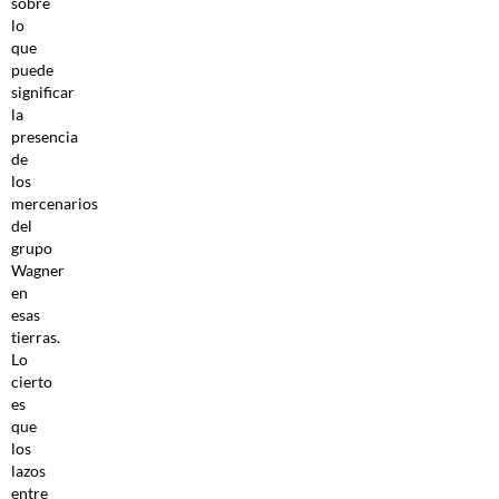
sobre
lo
que
puede
significar
la
presencia
de
los
mercenarios
del
grupo
Wagner
en
esas
tierras.
Lo
cierto
es
que
los
lazos
entre