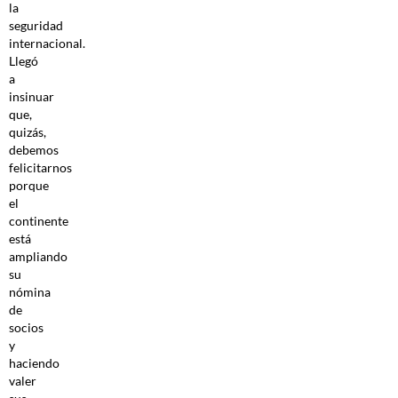
la
seguridad
internacional.
Llegó
a
insinuar
que,
quizás,
debemos
felicitarnos
porque
el
continente
está
ampliando
su
nómina
de
socios
y
haciendo
valer