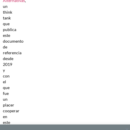
Alternativas
,
un
think
tank
que
publica
este
documento
de
referencia
desde
2019
y
con
el
que
fue
un
placer
cooperar
en
este
evento.