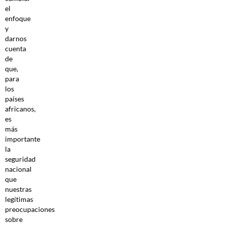
el
enfoque
y
darnos
cuenta
de
que,
para
los
países
africanos,
es
más
importante
la
seguridad
nacional
que
nuestras
legítimas
preocupaciones
sobre