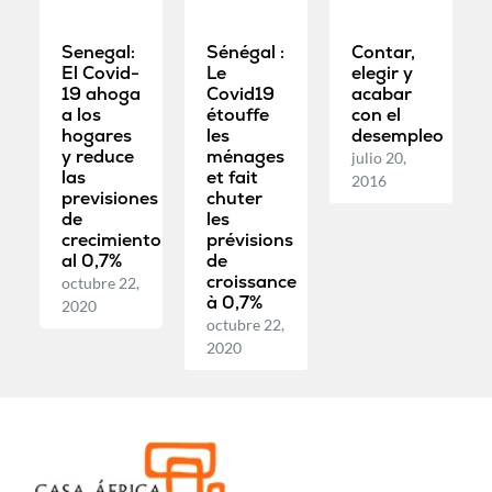
Senegal:
Sénégal :
Contar,
El Covid-
Le
elegir y
19 ahoga
Covid19
acabar
a los
étouffe
con el
hogares
les
desempleo
y reduce
ménages
julio 20,
las
et fait
2016
previsiones
chuter
de
les
crecimiento
prévisions
al 0,7%
de
croissance
octubre 22,
à 0,7%
2020
octubre 22,
2020