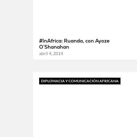
#InAfrica: Ruanda, con Ayoze
O’Shanahan
abril 4, 2014
DIPLOMACIA Y COMUNICACIÓN AFRICANA