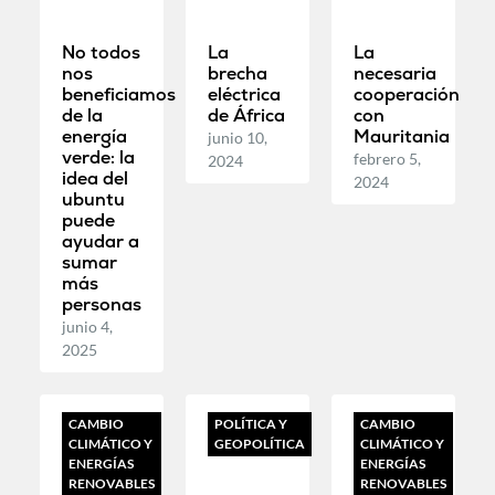
No todos
La
La
nos
brecha
necesaria
beneficiamos
eléctrica
cooperación
de la
de África
con
energía
Mauritania
junio 10,
verde: la
febrero 5,
2024
idea del
2024
ubuntu
puede
ayudar a
sumar
más
personas
junio 4,
2025
CAMBIO
POLÍTICA Y
CAMBIO
CLIMÁTICO Y
GEOPOLÍTICA
CLIMÁTICO Y
ENERGÍAS
ENERGÍAS
RENOVABLES
RENOVABLES