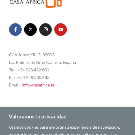
C/ Alfonso XIII, 5. 35003.
Las Palmas de Gran Canaria. España
Tel.: +34 928 432 800
Fax: +34 928 380 683
Email:
info@casafrica.es
Blog
Valoramos tu privacidad
Usamos cookies para mejorar su experiencia de navegación,
Quiénes somos
mostrarle anuncios o contenidos personalizados y analizar