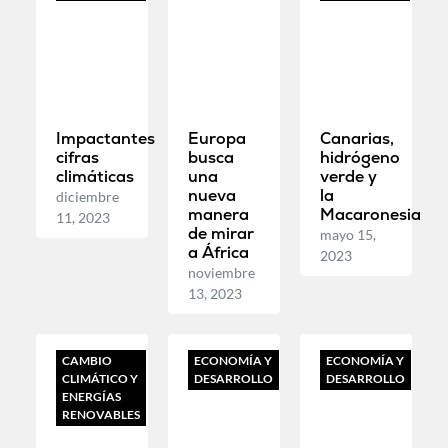
Impactantes
Europa
Canarias,
cifras
busca
hidrógeno
climáticas
una
verde y
nueva
la
diciembre
manera
Macaronesia
11, 2023
de mirar
mayo 15,
a África
2023
noviembre
13, 2023
CAMBIO
ECONOMÍA Y
ECONOMÍA Y
CLIMÁTICO Y
DESARROLLO
DESARROLLO
ENERGÍAS
RENOVABLES