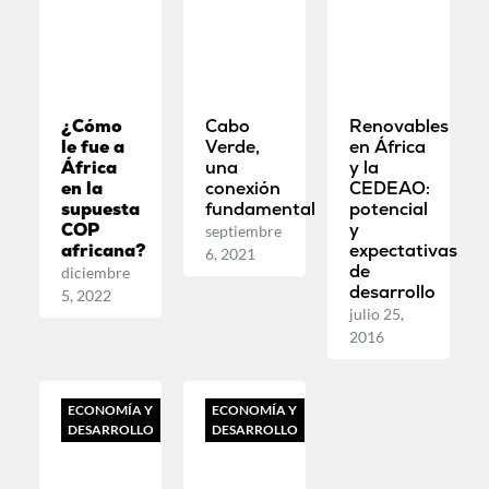
¿Cómo
Cabo
Renovables
le fue a
Verde,
en África
África
una
y la
en la
conexión
CEDEAO:
supuesta
fundamental
potencial
COP
y
septiembre
africana?
expectativas
6, 2021
de
diciembre
desarrollo
5, 2022
julio 25,
2016
ECONOMÍA Y
ECONOMÍA Y
DESARROLLO
DESARROLLO