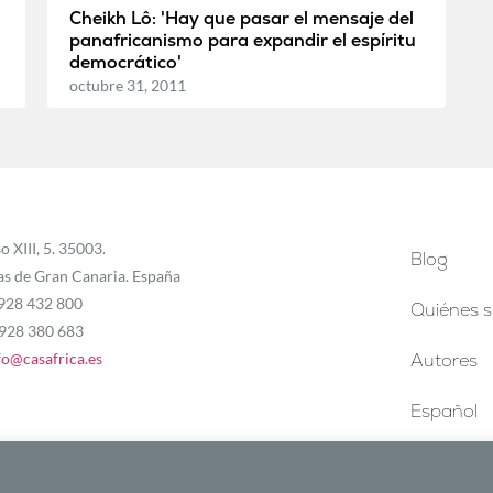
Cheikh Lô: 'Hay que pasar el mensaje del
panafricanismo para expandir el espíritu
democrático'
octubre 31, 2011
o XIII, 5. 35003.
Blog
as de Gran Canaria. España
 928 432 800
Quiénes 
 928 380 683
fo@casafrica.es
Autores
Español