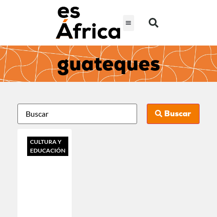
guateques
Buscar
CULTURA Y
EDUCACIÓN