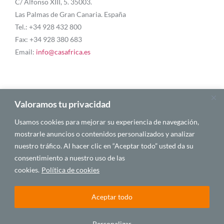
C/ Alfonso XIII, 5. 35003.
Las Palmas de Gran Canaria. España
Tel.: +34 928 432 800
Fax: +34 928 380 683
Email:
info@casafrica.es
Blog
Valoramos tu privacidad
Usamos cookies para mejorar su experiencia de navegación,
Quiénes somos
mostrarle anuncios o contenidos personalizados y analizar
nuestro tráfico. Al hacer clic en “Aceptar todo” usted da su
Autores
consentimiento a nuestro uso de las
Español
cookies.
Política de cookies
Aceptar todo
© 2025 CASA ÁFRICA
Personalizar