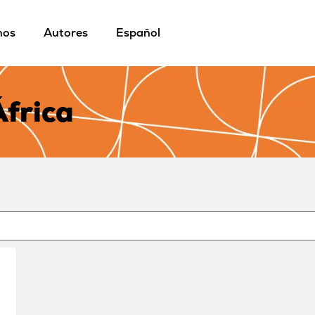
mos
Autores
Español
África