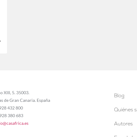
»
o XIII, 5. 35003.
Blog
as de Gran Canaria. España
 928 432 800
Quiénes 
 928 380 683
fo@casafrica.es
Autores