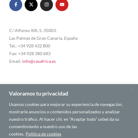
C/ Alfonso XIII, 5. 35003.
Las Palmas de Gran Canaria. España
Tel.: +34 928 432 800
Fax: +34 928 380 683
Email:
info@casafrica.es
Blog
Valoramos tu privacidad
Usamos cookies para mejorar su experiencia de navegación,
Quiénes somos
mostrarle anuncios o contenidos personalizados y analizar
nuestro tráfico. Al hacer clic en “Aceptar todo” usted da su
Autores
consentimiento a nuestro uso de las
Español
cookies.
Política de cookies