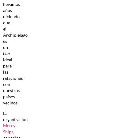
llevamos
años
diciendo
que
el
Archipiélago
es
un
hub
ideal
para
las
relaciones
con
nuestros
países
vecinos.
La
organización
Mercy
Ships,
conocida