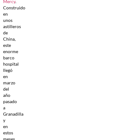
Mercy
.
Construido
en
unos
astilleros
de
China,
este
enorme
barco
hospital
llegó
en
marzo
del
año
pasado
a
Granadilla
y
en
estos
meses