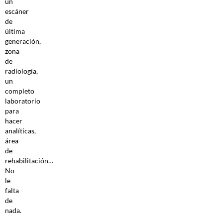
un
escáner
de
última
generación,
zona
de
radiología,
un
completo
laboratorio
para
hacer
analíticas,
área
de
rehabilitación…
No
le
falta
de
nada.