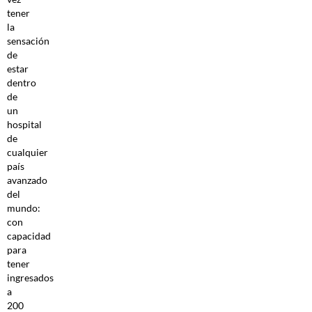
tener
la
sensación
de
estar
dentro
de
un
hospital
de
cualquier
país
avanzado
del
mundo:
con
capacidad
para
tener
ingresados
a
200