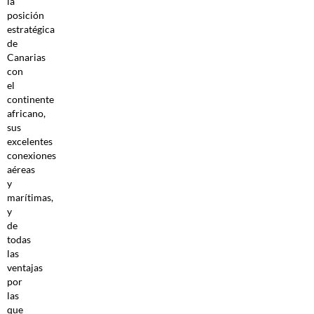
la
posición
estratégica
de
Canarias
con
el
continente
africano,
sus
excelentes
conexiones
aéreas
y
marítimas,
y
de
todas
las
ventajas
por
las
que