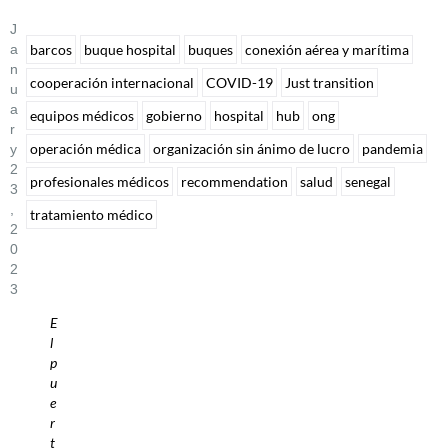
J
A
barcos
buque hospital
buques
conexión aérea y marítima
N
cooperación internacional
COVID-19
Just transition
U
A
equipos médicos
gobierno
hospital
hub
ong
R
operación médica
organización sin ánimo de lucro
pandemia
Y
2
profesionales médicos
recommendation
salud
senegal
3
,
tratamiento médico
2
0
2
3
E
l
p
u
e
r
t