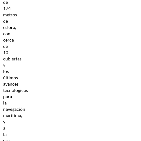
de
174
metros
de
eslora,
con
cerca
de
10
cubiertas
y
los
últimos
avances
tecnológicos
para
la
navegación
marítima,
y
a
la
vez