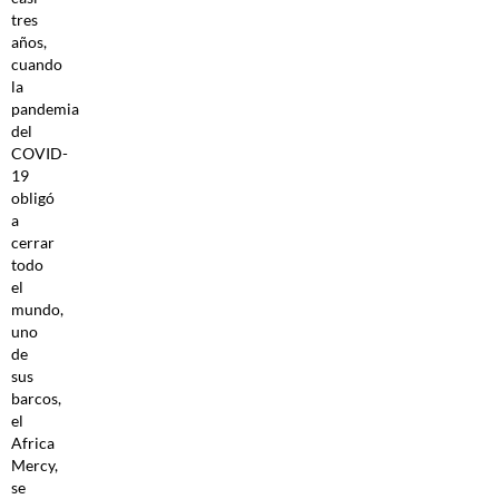
tres
años,
cuando
la
pandemia
del
COVID-
19
obligó
a
cerrar
todo
el
mundo,
uno
de
sus
barcos,
el
Africa
Mercy,
se