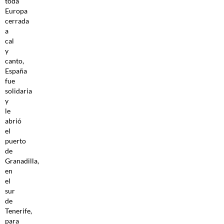
toda
Europa
cerrada
a
cal
y
canto,
España
fue
solidaria
y
le
abrió
el
puerto
de
Granadilla,
en
el
sur
de
Tenerife,
para