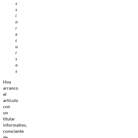
s
s
i
n
r
e
c
u
r
s
o
s
Hoy
arranco
el
artículo
con
un
titular
informativo,
consciente
de