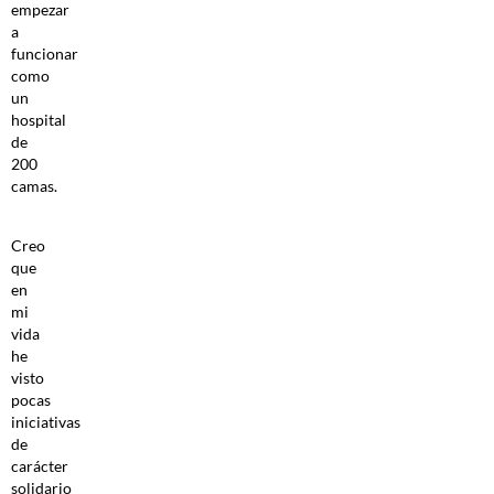
empezar
a
funcionar
como
un
hospital
de
200
camas.
Creo
que
en
mi
vida
he
visto
pocas
iniciativas
de
carácter
solidario