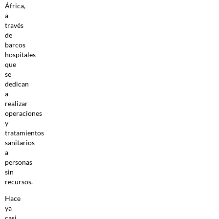
África,
a
través
de
barcos
hospitales
que
se
dedican
a
realizar
operaciones
y
tratamientos
sanitarios
a
personas
sin
recursos.
Hace
ya
casi